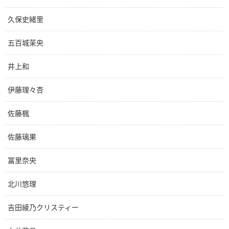
久保史緒里
五百城茉央
井上和
伊藤理々杏
佐藤楓
佐藤璃果
冨里奈央
北川悠理
吉田綾乃クリスティー