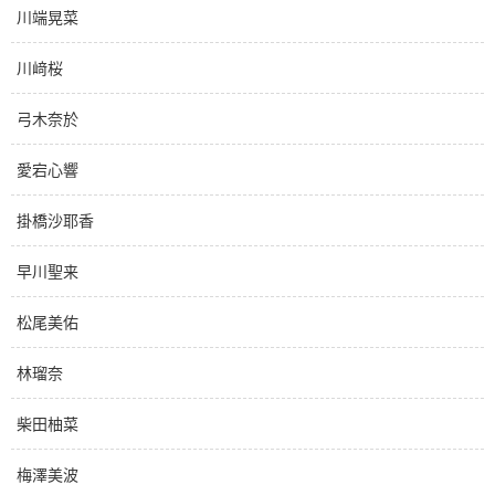
川端晃菜
川﨑桜
弓木奈於
愛宕心響
掛橋沙耶香
早川聖来
松尾美佑
林瑠奈
柴田柚菜
梅澤美波