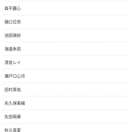
森平麗心
樋口日奈
池田瑛紗
海邉朱莉
清宮レイ
瀬戸口心月
田村真佑
矢久保美緒
矢田萌華
秋元真夏