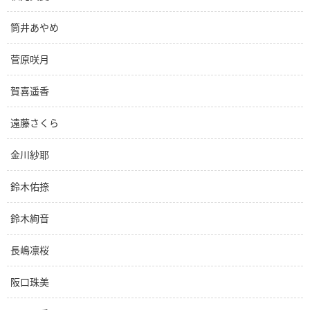
筒井あやめ
菅原咲月
賀喜遥香
遠藤さくら
金川紗耶
鈴木佑捺
鈴木絢音
長嶋凛桜
阪口珠美