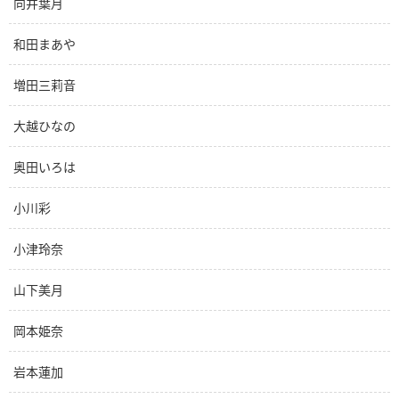
向井葉月
和田まあや
増田三莉音
大越ひなの
奥田いろは
小川彩
小津玲奈
山下美月
岡本姫奈
岩本蓮加