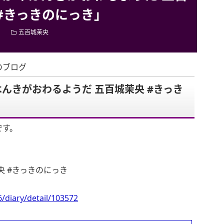
#きっきのにっき」
五百城茉央
のブログ
んきがおわるようだ 五百城茉央 #きっき
です。
央 #きっきのにっき
/diary/detail/103572