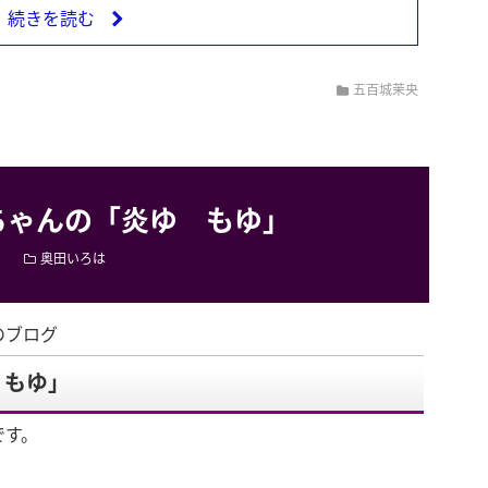
続きを読む
五百城茉央
ちゃんの「炎ゆ もゆ」
奥田いろは
のブログ
 もゆ」
です。