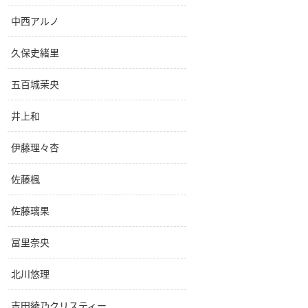
中西アルノ
久保史緒里
五百城茉央
井上和
伊藤理々杏
佐藤楓
佐藤璃果
冨里奈央
北川悠理
吉田綾乃クリスティー