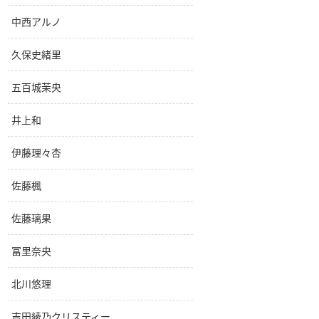
中西アルノ
久保史緒里
五百城茉央
井上和
伊藤理々杏
佐藤楓
佐藤璃果
冨里奈央
北川悠理
吉田綾乃クリスティー