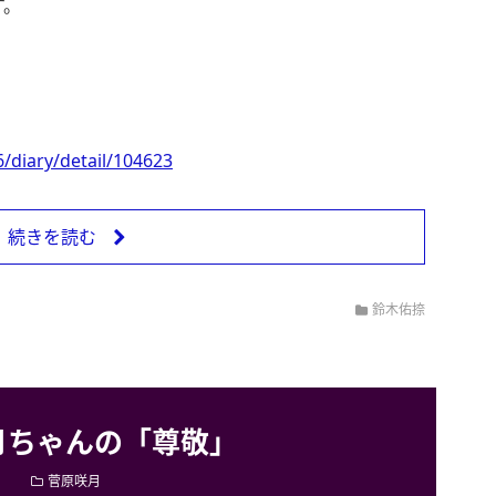
す。
/diary/detail/104623
続きを読む
鈴木佑捺
月ちゃんの「尊敬」
菅原咲月