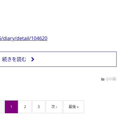
/diary/detail/104620
続きを読む
小川彩
1
2
3
次 ›
最後 »