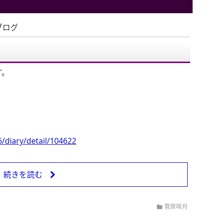
ブログ
す。
/diary/detail/104622
続きを読む
菅原咲月