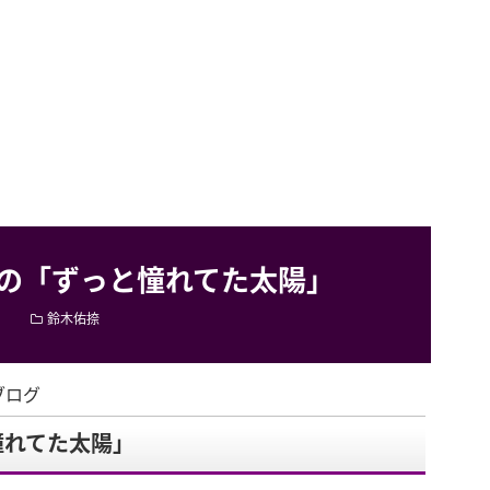
の「ずっと憧れてた太陽」
鈴木佑捺
ブログ
憧れてた太陽」