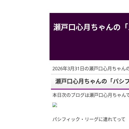
瀬戸口心月ちゃんの「
2026年3月31日の瀬戸口心月ちゃん
瀬戸口心月ちゃんの「パシ
本日次のブログは瀬戸口心月ちゃん
パシフィック・リーグに連れてって