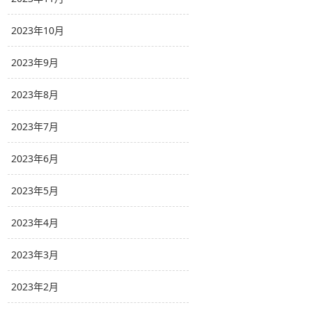
2023年10月
2023年9月
2023年8月
2023年7月
2023年6月
2023年5月
2023年4月
2023年3月
2023年2月