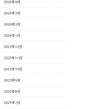
2026年4月
2026年3月
2026年2月
2026年1月
2025年12月
2025年11月
2025年10月
2025年9月
2025年8月
2025年7月