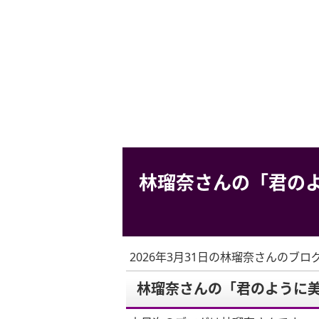
林瑠奈さんの「君の
2026年3月31日の林瑠奈さんのブロ
林瑠奈さんの「君のように