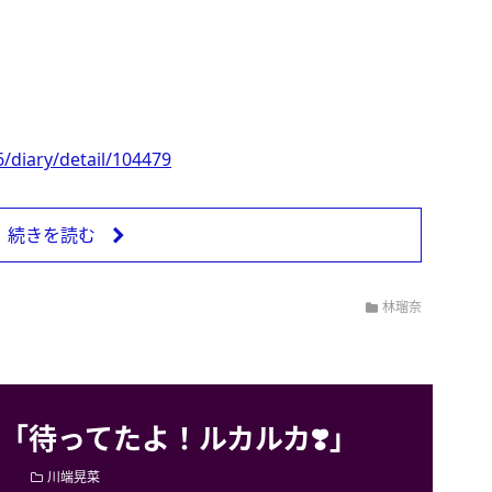
/diary/detail/104479
続きを読む
林瑠奈
「待ってたよ！ルカルカ❣️」
川端晃菜