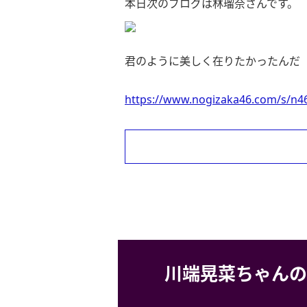
本日次のブログは林瑠奈さんです。
君のように美しく在りたかったんだ
https://www.nogizaka46.com/s/n46
川端晃菜ちゃんの