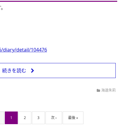
す。
/diary/detail/104476
続きを読む
海邉朱莉
1
2
3
次 ›
最後 »