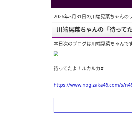
2026年3月31日の川端晃菜ちゃんの
川端晃菜ちゃんの「待ってた
本日次のブログは川端晃菜ちゃんで
待ってたよ！ルカルカ❣️
https://www.nogizaka46.com/s/n46