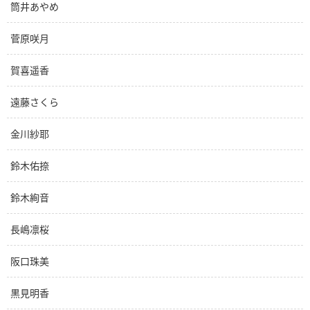
筒井あやめ
菅原咲月
賀喜遥香
遠藤さくら
金川紗耶
鈴木佑捺
鈴木絢音
長嶋凛桜
阪口珠美
黒見明香