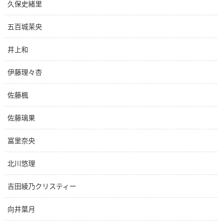
久保史緒里
五百城茉央
井上和
伊藤理々杏
佐藤楓
佐藤璃果
冨里奈央
北川悠理
吉田綾乃クリスティー
向井葉月