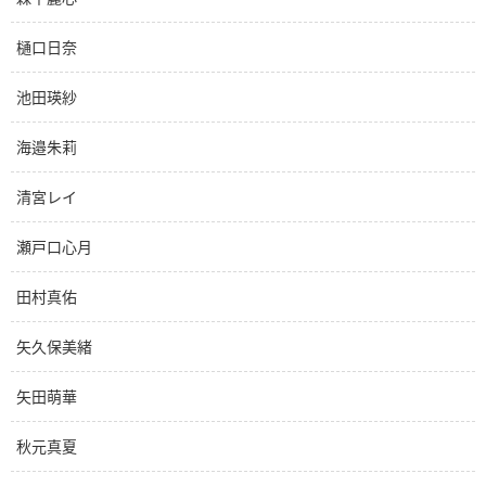
樋口日奈
池田瑛紗
海邉朱莉
清宮レイ
瀬戸口心月
田村真佑
矢久保美緒
矢田萌華
秋元真夏