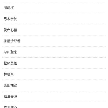
川﨑桜
弓木奈於
愛宕心響
掛橋沙耶香
早川聖来
松尾美佑
林瑠奈
柴田柚菜
梅澤美波
森平麗心