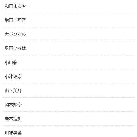
和田まあや
増田三莉音
大越ひなの
奥田いろは
小川彩
小津玲奈
山下美月
岡本姫奈
岩本蓮加
川端晃菜