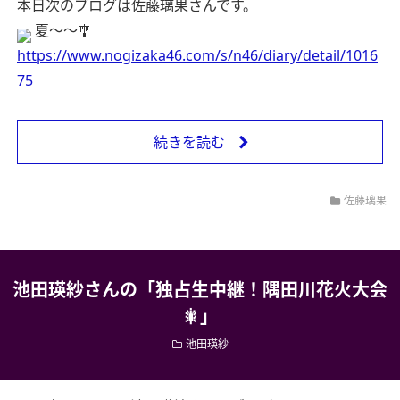
本日次のブログは佐藤璃果さんです。
夏〜〜🎐
https://www.nogizaka46.com/s/n46/diary/detail/1016
75
続きを読む
佐藤璃果
池田瑛紗さんの「独占生中継！隅田川花火大会
🎇」
池田瑛紗