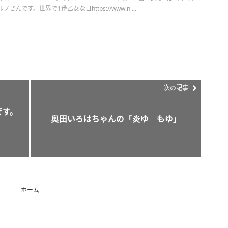
んです。世界で1番乙女な日https://www.n ...
次の記事
スです。
奥田いろはちゃんの「炎ゆ もゆ」
ホーム