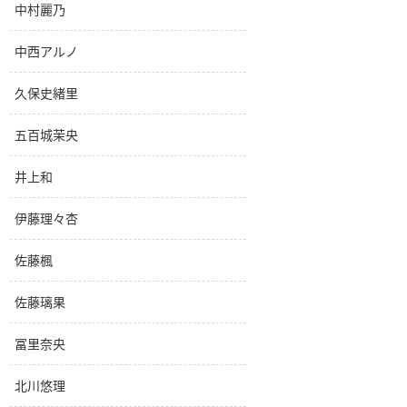
中村麗乃
中西アルノ
久保史緒里
五百城茉央
井上和
伊藤理々杏
佐藤楓
佐藤璃果
冨里奈央
北川悠理