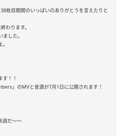
､38枚目期間のいっぱいのありがとうを言えたりと
は終わります。
いました。
よ。
ます！！
umbers」のMVと音源が7月1日に公開されます！
来週だ〜〜