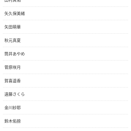
矢久保美緒
矢田萌華
秋元真夏
筒井あやめ
菅原咲月
賀喜遥香
遠藤さくら
金川紗耶
鈴木佑捺