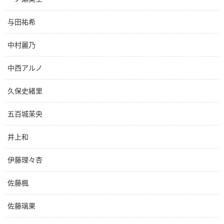
与田祐希
中村麗乃
中西アルノ
久保史緒里
五百城茉央
井上和
伊藤理々杏
佐藤楓
佐藤璃果