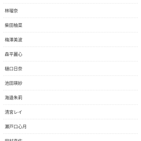
林瑠奈
柴田柚菜
梅澤美波
森平麗心
樋口日奈
池田瑛紗
海邉朱莉
清宮レイ
瀬戸口心月
田村真佑