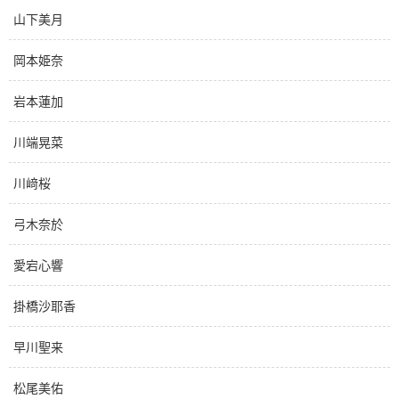
山下美月
岡本姫奈
岩本蓮加
川端晃菜
川﨑桜
弓木奈於
愛宕心響
掛橋沙耶香
早川聖来
松尾美佑