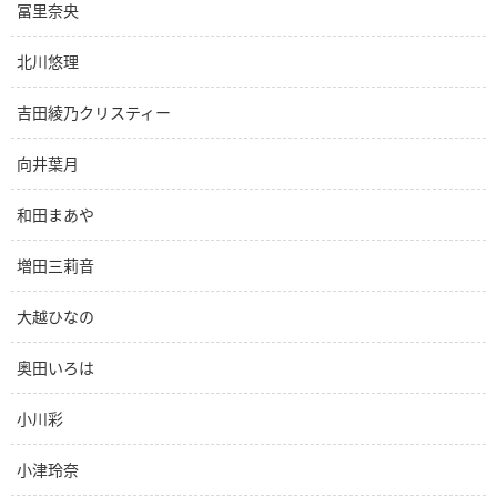
冨里奈央
北川悠理
吉田綾乃クリスティー
向井葉月
和田まあや
増田三莉音
大越ひなの
奥田いろは
小川彩
小津玲奈