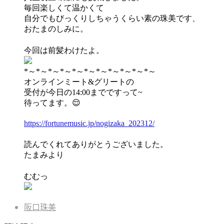
毎回楽しくて温かくて
自分でもびっくりしちゃうくらい素の珠美です、
おたまのしみに。
今回は前髪わけたよ。
*～*～*～*～*～*～*～*～*～*～*～
オンラインミート&グリートの
受付が
今日の14:00
までですって~
待ってます。😌
https://fortunemusic.jp/nogizaka_202312/
読んでくれてありがとうございました。
たまみより
むむっ
阪口珠美