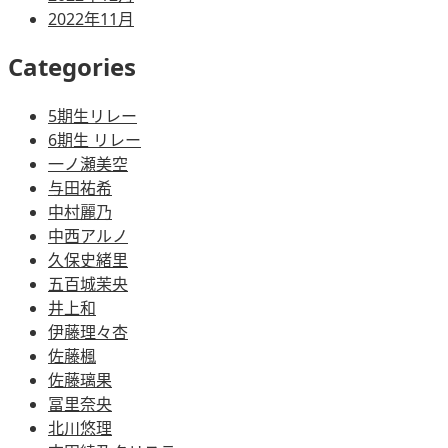
2022年11月
Categories
5期生リレー
6期生 リレー
一ノ瀬美空
与田祐希
中村麗乃
中西アルノ
久保史緒里
五百城茉央
井上和
伊藤理々杏
佐藤楓
佐藤璃果
冨里奈央
北川悠理