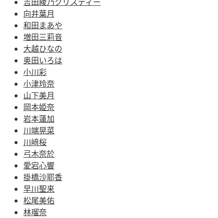
吉田綾乃クリスティー
向井葉月
和田まあや
増田三莉音
大越ひなの
奥田いろは
小川彩
小津玲奈
山下美月
岡本姫奈
岩本蓮加
川端晃菜
川﨑桜
弓木奈於
愛宕心響
掛橋沙耶香
早川聖来
松尾美佑
林瑠奈