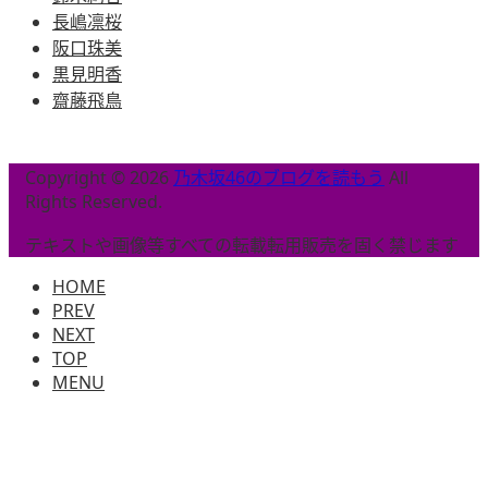
長嶋凛桜
阪口珠美
黒見明香
齋藤飛鳥
Copyright © 2026
乃木坂46のブログを読もう
All
Rights Reserved.
テキストや画像等すべての転載転用販売を固く禁じます
HOME
PREV
NEXT
TOP
MENU