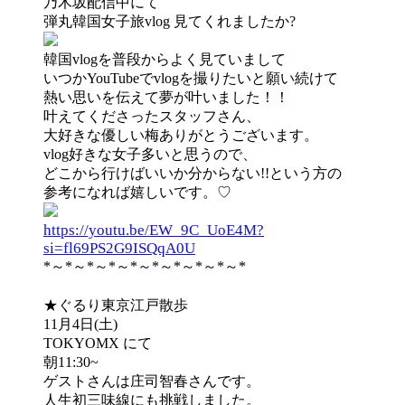
乃木坂配信中にて
弾丸韓国女子旅vlog 見てくれましたか?
韓国vlogを普段からよく見ていまして
いつかYouTubeでvlogを撮りたいと願い続けて
熱い思いを伝えて夢が叶いました！！
叶えてくださったスタッフさん、
大好きな優しい梅ありがとうございます。
vlog好きな女子多いと思うので、
どこから行けばいいか分からない!!という方の
参考になれば嬉しいです。♡
https://youtu.be/EW_9C_UoE4M?
si=fl69PS2G9ISQqA0U
*～*～*～*～*～*～*～*～*～*
★ぐるり東京江戸散歩
11月4日(土)
TOKYOMX にて
朝11:30
~
ゲストさんは庄司智春さんです。
人生初三味線にも挑戦しました。