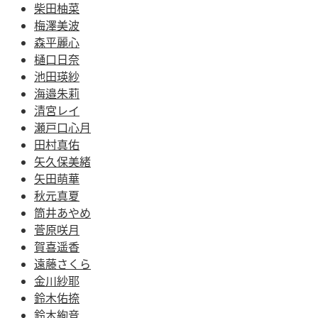
柴田柚菜
梅澤美波
森平麗心
樋口日奈
池田瑛紗
海邉朱莉
清宮レイ
瀬戸口心月
田村真佑
矢久保美緒
矢田萌華
秋元真夏
筒井あやめ
菅原咲月
賀喜遥香
遠藤さくら
金川紗耶
鈴木佑捺
鈴木絢音