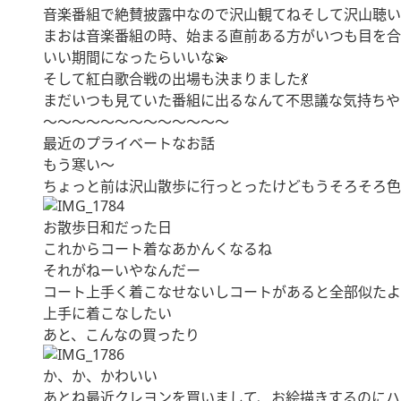
音楽番組で絶賛披露中なので沢山観てねそして沢山聴い
まおは音楽番組の時、始まる直前ある方がいつも目を合
いい期間になったらいいな💫
そして紅白歌合戦の出場も決まりました💃
まだいつも見ていた番組に出るなんて不思議な気持ちや
〜〜〜〜〜〜〜〜〜〜〜〜〜
最近のプライベートなお話
もう寒い〜
ちょっと前は沢山散歩に行っとったけどもうそろそろ色
お散歩日和だった日
これからコート着なあかんくなるね
それがねーいやなんだー
コート上手く着こなせないしコートがあると全部似たよ
上手に着こなしたい
あと、こんなの買ったり
か、か、かわいい
あとね最近クレヨンを買いまして、お絵描きするのにハ