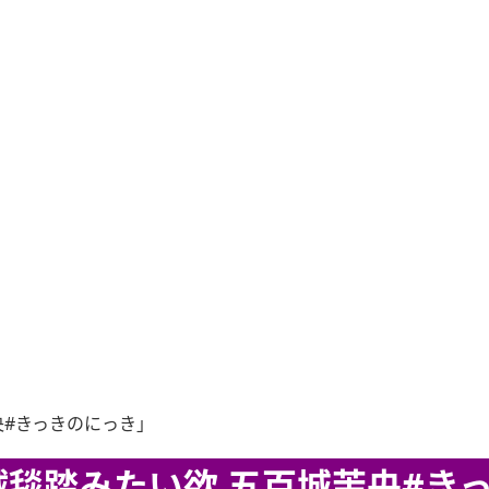
央#きっきのにっき」
毯踏みたい欲 五百城茉央#き