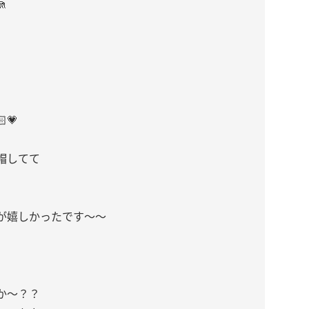

💗
帽してて
が嬉しかったです〜〜
か〜？？