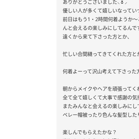
ありがとうございました⸜🌷︎⸝‍
優しい人が多くて嬉しいなっていつ
前日はもう1・2時間何着ようか
んと会えるの楽しみにしてるんです
遠くから来て下さった方とか、
忙しい合間縫ってきてくれた方と
何着よーって沢山考えて下さった
朝からメイクやヘアを頑張ってく
全て全て嬉しくて大事で感謝の気持
またみんなと会えるの楽しみにしてますね︎
ベレー帽被ったり色んな髪型した
楽しんでもらえたかな？