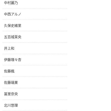
中村麗乃
中西アルノ
久保史緒里
五百城茉央
井上和
伊藤理々杏
佐藤楓
佐藤璃果
冨里奈央
北川悠理