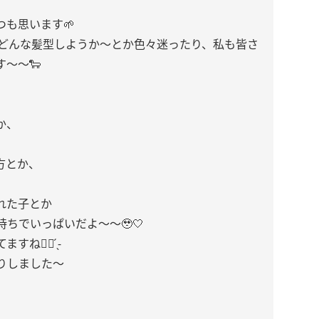
も思います🌱
〜どんな髪型しようか〜とか色々迷ったり、私も皆さ
〜〜🐑
か、
方とか、
れた子とか
ちでいっぱいだよ〜〜🥹🤍
👍🏻 ̖́-
りしました〜