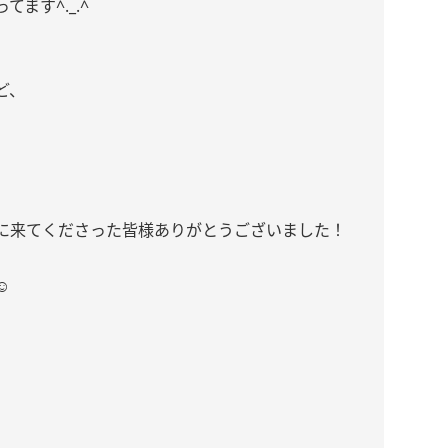
ます^._.^
ど、
に来てくださった皆様ありがとうございました！
️
、