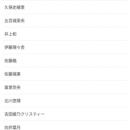
久保史緒里
五百城茉央
井上和
伊藤理々杏
佐藤楓
佐藤璃果
冨里奈央
北川悠理
吉田綾乃クリスティー
向井葉月