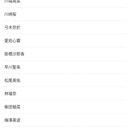
川端晃菜
川﨑桜
弓木奈於
愛宕心響
掛橋沙耶香
早川聖来
松尾美佑
林瑠奈
柴田柚菜
梅澤美波