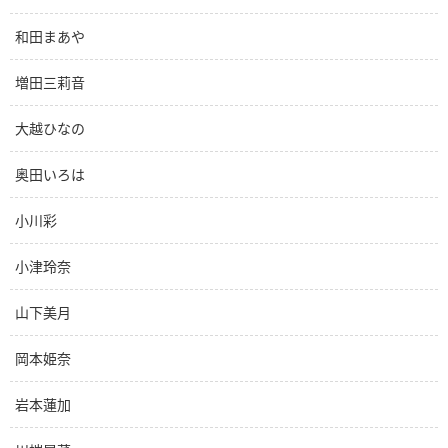
和田まあや
増田三莉音
大越ひなの
奥田いろは
小川彩
小津玲奈
山下美月
岡本姫奈
岩本蓮加