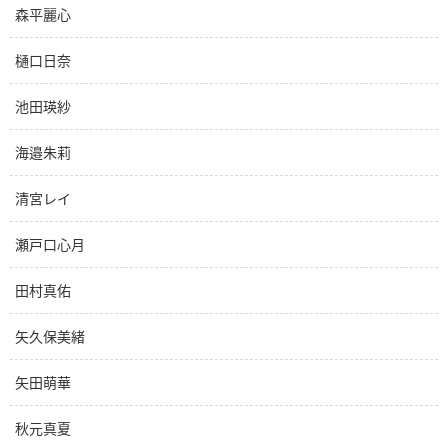
森平麗心
樋口日奈
池田瑛紗
海邉朱莉
清宮レイ
瀬戸口心月
田村真佑
矢久保美緒
矢田萌華
秋元真夏