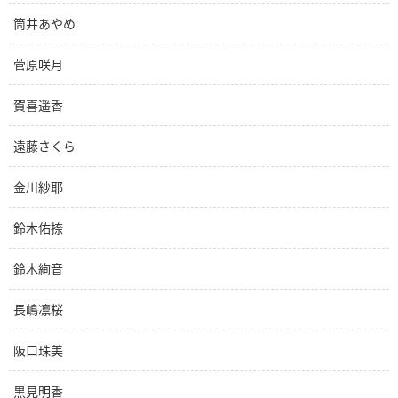
筒井あやめ
菅原咲月
賀喜遥香
遠藤さくら
金川紗耶
鈴木佑捺
鈴木絢音
長嶋凛桜
阪口珠美
黒見明香