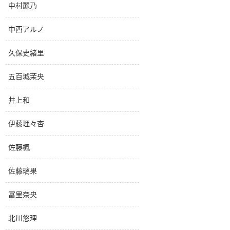
中村麗乃
中西アルノ
久保史緒里
五百城茉央
井上和
伊藤理々杏
佐藤楓
佐藤璃果
冨里奈央
北川悠理