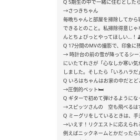
Q 5期生の中で一緒に住むとした
→さつきちゃん
毎晩ちゃんと部屋を掃除してから
できるとのこと。私掃除得意じゃ
んとちょびっとやってほしい…！
Q 17分間のMVの撮影で、印象
→ 時計台の前の雪が降ってるシ
にいたてれさが「心なしか寒い気
しました。そしたら「いろハラだ
Q いろはちゃんはお家の中だとど
→圧倒的ベット🛏
Q ギターで初めて弾けるようにな
→スピッツさんの 空も飛べるは
Q ミーグリをしているときは、
→いえす！リクエストに応えられる
例えばニックネームとかだったら