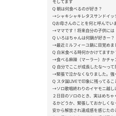
モしてます
Q 朝は何食べるのが好き？
→シャキシャキレタスサンドイッチ
Qお母さんのことを何と呼んでい
→ママです！将来自分の子供には
Q いろはちゃんは何鍋が好きー？
→最近ミルフィーユ鍋に目覚めま
Q 白米食べる時何かかけてますか
→食べる麻辣（マーラー）かチャ
Q 自分でここが成長したな〜って
→緊張で泣かなくなりました。強
Q スタ誕LIVEで印象に残ってる
→ソロ歌唱終わりのイヤモニ越し
２日目のソロのとき、実はめちゃ
るかどうか、緊張しておかしくな
安から解放され達成感を感じたの