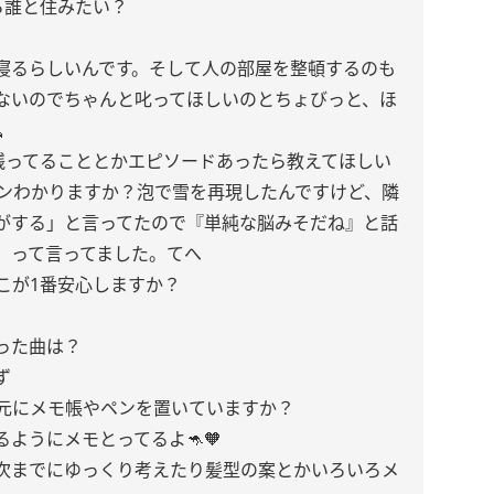
ら誰と住みたい？
寝るらしいんです。そして人の部屋を整頓するのも
ないのでちゃんと叱ってほしいのとちょびっと、ほ

に残ってることとかエピソードあったら教えてほしい
ーンわかりますか？泡で雪を再現したんですけど、隣
がする」と言ってたので『単純な脳みそだね』と話
」って言ってました。てへ
こが1番安心しますか？
った曲は？
ず
手元にメモ帳やペンを置いていますか？
ようにメモとってるよ🦘🧡
次までにゆっくり考えたり髪型の案とかいろいろメ