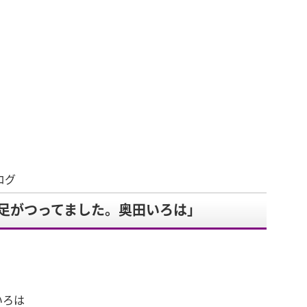
ログ
足がつってました。奥田いろは」
いろは