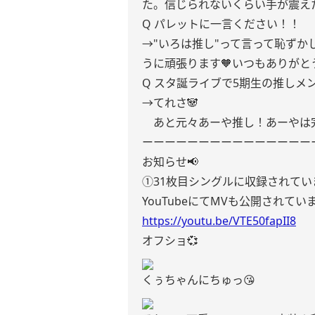
た。信じられないくらい手が震え
Q パレットに一言ください！！
→"いろは推し"って言って恥ず
うに頑張ります🧡いつもありがと
Q スタ誕ライブで5期生の推しメ
→てれさ🐼
あと元々あーや推し！あーやは完
ーーーーーーーーーーーーーーー
お知らせ📢
①31枚目シングルに収録されてい
YouTubeにてMVも公開されて
https://youtu.be/VTE50fapII8
オフショ💞
くぅちゃんにちゅっ😘