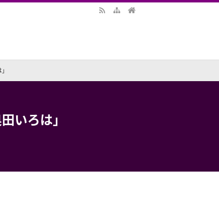
は」
奥田いろは」