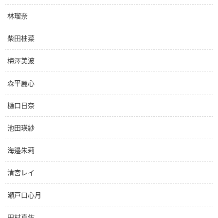
林瑠奈
柴田柚菜
梅澤美波
森平麗心
樋口日奈
池田瑛紗
海邉朱莉
清宮レイ
瀬戸口心月
田村真佑