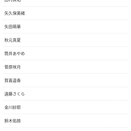
矢久保美緒
矢田萌華
秋元真夏
筒井あやめ
菅原咲月
賀喜遥香
遠藤さくら
金川紗耶
鈴木佑捺