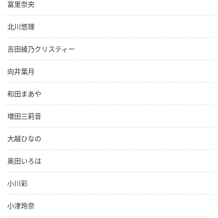
冨里奈央
北川悠理
吉田綾乃クリスティー
向井葉月
和田まあや
増田三莉音
大越ひなの
奥田いろは
小川彩
小津玲奈