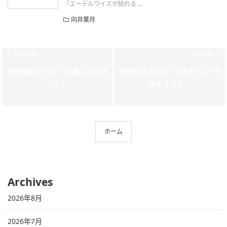
「エーデルワイスが枯れる ...
向井葉月
前の記事
次の記事
松尾美佑さんの「20歳になりま
黒見明香さんの「心を1つに〜今
した」
年もよろし...
ホーム
Archives
2026年8月
2026年7月