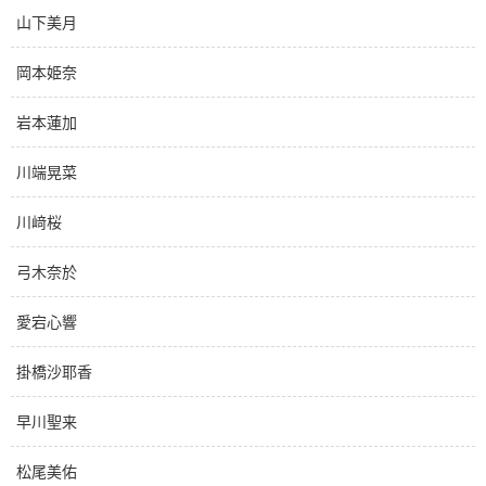
山下美月
岡本姫奈
岩本蓮加
川端晃菜
川﨑桜
弓木奈於
愛宕心響
掛橋沙耶香
早川聖来
松尾美佑