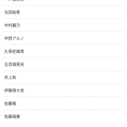
与田祐希
中村麗乃
中西アルノ
久保史緒里
五百城茉央
井上和
伊藤理々杏
佐藤楓
佐藤璃果