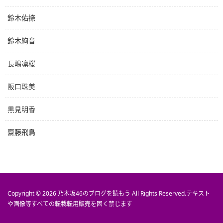
鈴木佑捺
鈴木絢音
長嶋凛桜
阪口珠美
黒見明香
齋藤飛鳥
Copyright © 2026
乃木坂46のブログを読もう
All Rights Reserved.
テキスト
や画像等すべての転載転用販売を固く禁じます