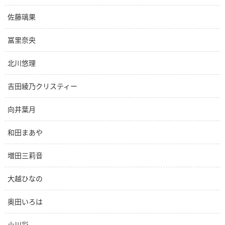
佐藤璃果
冨里奈央
北川悠理
吉田綾乃クリスティー
向井葉月
和田まあや
増田三莉音
大越ひなの
奥田いろは
小川彩