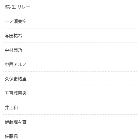
6期生 リレー
一ノ瀬美空
与田祐希
中村麗乃
中西アルノ
久保史緒里
五百城茉央
井上和
伊藤理々杏
佐藤楓