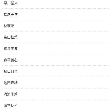
早川聖来
松尾美佑
林瑠奈
柴田柚菜
梅澤美波
森平麗心
樋口日奈
池田瑛紗
海邉朱莉
清宮レイ