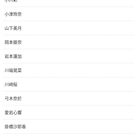
小津玲奈
山下美月
岡本姫奈
岩本蓮加
川端晃菜
川﨑桜
弓木奈於
愛宕心響
掛橋沙耶香