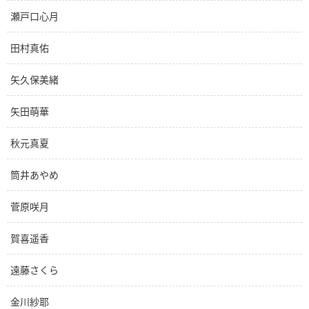
瀬戸口心月
田村真佑
矢久保美緒
矢田萌華
秋元真夏
筒井あやめ
菅原咲月
賀喜遥香
遠藤さくら
金川紗耶