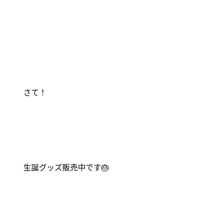
さて！
生誕グッズ販売中です
🎂