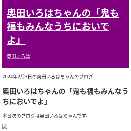
奥田いろはちゃんの「鬼も
福もみんなうちにおいで
よ」
奥田いろは
2024年2月3日の奥田いろはちゃんのブログ
奥田いろはちゃんの「鬼も福もみんなう
ちにおいでよ」
本日次のブログは奥田いろはちゃんです。