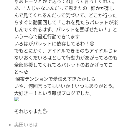
ゃあトークとかで送ってね』って言ってくれて。
あ、1人じゃないんだって思えたの 誰かが楽し
んで見てくれるんだって気づいて、どこか行った
らすぐに動画回して「これを見たらパレットが楽
しんでくれるはず、パレットを喜ばせたい！」と
いう一心で最近行動できてます
いろはがパレットに依存してるわ！😆
でもとにかく、アイドルできるのもアイドルじゃ
ないおくだいろはとして行動力があがってるのも
全部応援してくれてるパレットのおかげってこ
と〜🎨
深夜テンションで愛伝えすぎたかしら
いや、何回言ってもいいか！いつもありがとう。
大好きー！という雑談ブログでした。
それじゃまた🖐️
奥田いろは