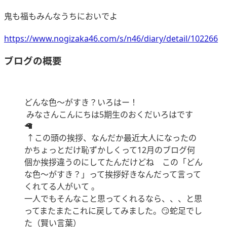
鬼も福もみんなうちにおいでよ
https://www.nogizaka46.com/s/n46/diary/detail/102266
ブログの概要
どんな色〜がすき？いろはー！
みなさんこんにちは5期生のおくだいろはです
🦙
↑この頭の挨拶、なんだか最近大人になったの
かちょっとだけ恥ずかしくって12月のブログ何
個か挨拶違うのにしてたんだけどね この「どん
な色〜がすき？」って挨拶好きなんだって言って
くれてる人がいて 。
一人でもそんなこと思ってくれるなら、、、と思
ってまたまたこれに戻してみました。😏蛇足でし
た（賢い言葉）