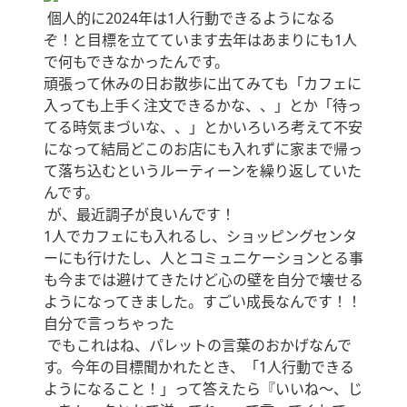
個人的に2024年は1人行動できるようになる
ぞ！と目標を立てています去年はあまりにも1人
で何もできなかったんです。
頑張って休みの日お散歩に出てみても「カフェに
入っても上手く注文できるかな、、」とか「待っ
てる時気まづいな、、」とかいろいろ考えて不安
になって結局どこのお店にも入れずに家まで帰っ
て落ち込むというルーティーンを繰り返していた
んです。
が、最近調子が良いんです！
1人でカフェにも入れるし、ショッピングセンタ
ーにも行けたし、人とコミュニケーションとる事
も今までは避けてきたけど心の壁を自分で壊せる
ようになってきました。すごい成長なんです！！
自分で言っちゃった
でもこれはね、パレットの言葉のおかげなんで
す。今年の目標聞かれたとき、「1人行動できる
ようになること！」って答えたら『いいね〜、じ