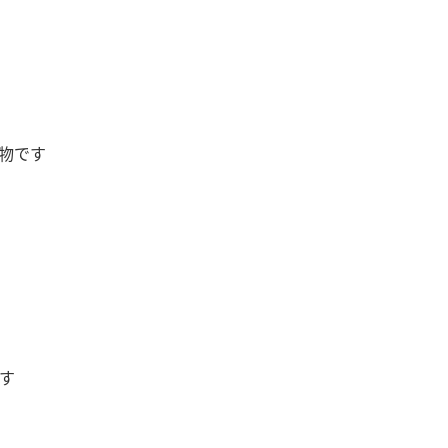
物です
す