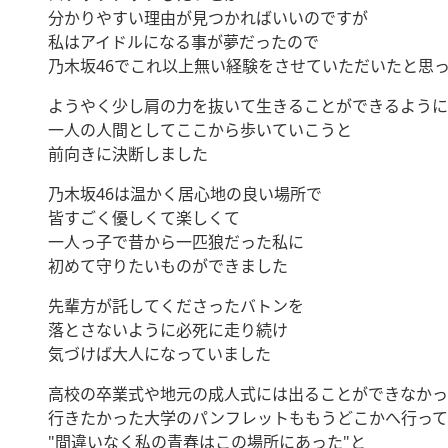
分かりやすい理由が見つかればいいのですが
私はアイドルになる事が夢だったので
乃木坂46でこれ以上無い経験をさせていただいたと思
ようやく少し肩の力を抜いて生きることができるように
一人の人間としてここから歩いていこうと
前向きに決断しました
乃木坂46は温かく居心地の良い場所で
皆すごく優しくて楽しくて
一人っ子で昔から一匹狼だった私に
初めて守りたいものができました
先輩方が託してくださったバトンを
落とさないように必死に走り続け
気づけば大人になっていました
高校の卒業式や地元の成人式には出ることができなかっ
行きたかった大学のパンフレットももうどこかへ行って
"間違いなく私の青春はこの場所にあった"と