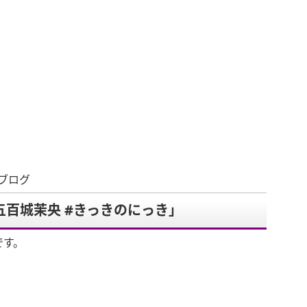
のブログ
五百城茉央 #きっきのにっき」
です。