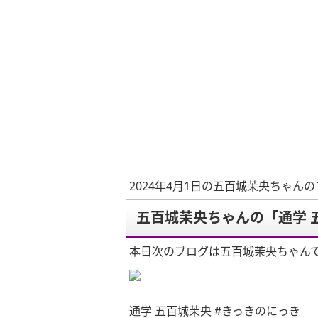
2024年4月1日の五百城茉央ちゃん
五百城茉央ちゃんの「通学 
本日次のブログは五百城茉央ちゃん
通学 五百城茉央 #きっきのにっき