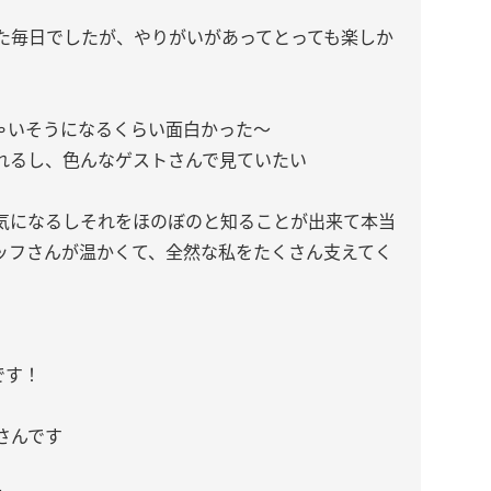
た毎日でしたが、やりがいがあってとっても楽しか
ちゃいそうになるくらい面白かった〜
れるし、色んなゲストさんで見ていたい
気になるしそれをほのぼのと知ることが出来て本当
ッフさんが温かくて、全然な私をたくさん支えてく
です！
さんです