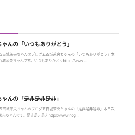
ちゃんの「いつもありがとう」
日の五百城茉央ちゃんのブログ五百城茉央ちゃんの「いつもありがとう」本
茉央ちゃんです。いつもありがとうhttps://www ...
ちゃんの「是非是非是非」
日の五百城茉央ちゃんのブログ五百城茉央ちゃんの「是非是非是非」本日次
ゃんです。是非是非是非https://www.nog ...