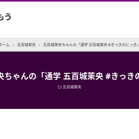
もう
ホーム
›
五百城茉央
›
五百城茉央ちゃんの「通学 五百城茉央 #きっきのにっき
央ちゃんの「通学 五百城茉央 #きっき
五百城茉央