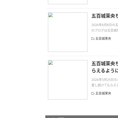
五百城茉央
2026年6月8
のブログは五百城茉央ち
五百城茉央
五百城茉央
らえるよう
2026年5月25
愛し続けてもらえる
五百城茉央