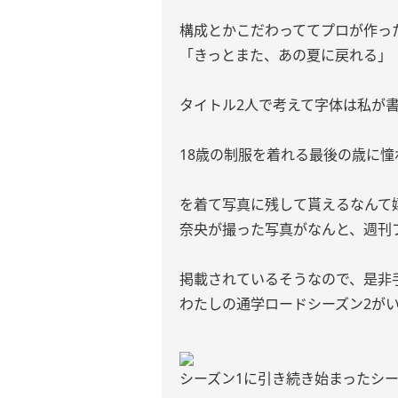
構成とかこだわっててプロが作っ
「きっとまた、あの夏に戻れる」
タイトル2人で考えて字体は私が
18歳の制服を着れる最後の歳に
を着て写真に残して貰えるなんて
奈央が撮った写真がなんと、週刊
掲載されているそうなので、是非
わたしの通学ロードシーズン2が
シーズン1に引き続き始まったシー