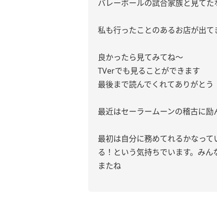
バレーボールの試合家族と見てた
私も行ったことのあるお店が出て
良かったら見てみてね〜
TVerでも見ることができます
最後まで読んでくれてありがとう
最近はセーラームーンの稽古に励
最初は自分に務めてれるかなって
る！という気持ちでいます。みん
またね