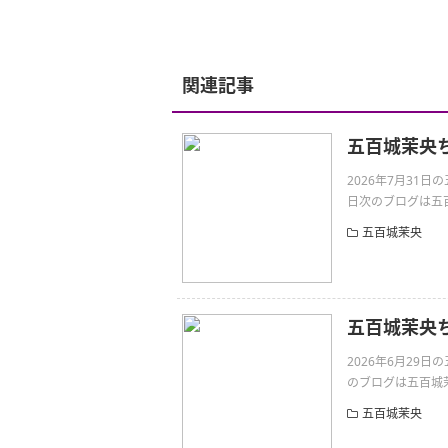
関連記事
五百城茉央
2026年7月31
日次のブログは五百城
五百城茉央
五百城茉央
2026年6月29
のブログは五百城茉央ち
五百城茉央