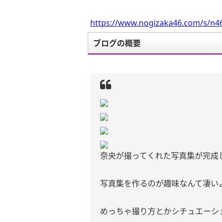
https://www.nogizaka46.com/s/n46
ブログの概要
奈央が撮ってくれた写真集が完成
写真集を作るのが趣味なんて凄い
めっちゃ撮り方とかシチュエーシ