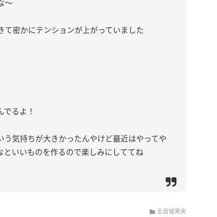
な〜
きて密かにテンションが上がっていました
んでるよ！
いう気持ちが大きかったんやけど最近はやってや
なといいものを作るので楽しみにしててね
五百城茉央