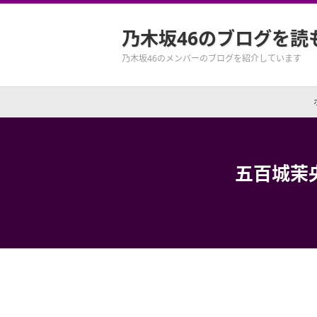
乃木坂46のブログを読
乃木坂46のメンバーのブログを紹介しています
五百城茉