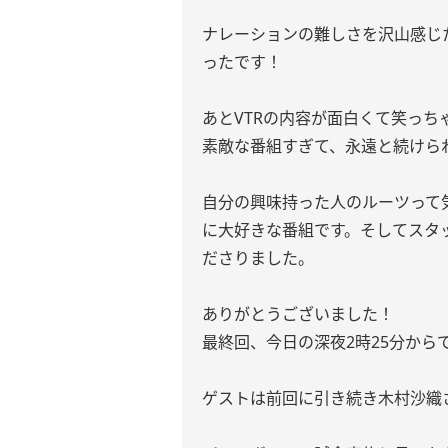
ナレーションの難しさを沢山感じ
ったです！
あとVTRの内容が面白くて笑っ
素敵な番組すぎて、永遠と続けら
自分の興味持った人のルーツって
に大好きな番組です。そしてスタ
ださりました。
ありがとうございました！
最終回、今日の深夜2時25分から
ゲストは前回に引き続き木村沙織