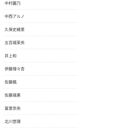
中村麗乃
中西アルノ
久保史緒里
五百城茉央
井上和
伊藤理々杏
佐藤楓
佐藤璃果
冨里奈央
北川悠理