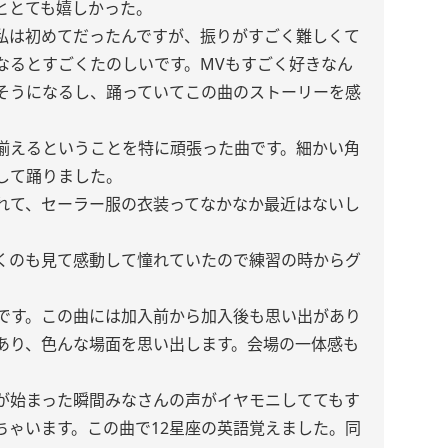
ととても嬉しかった。
私は初めてだったんですが、振りがすごく難しくて
なるとすごくたのしいです。MVもすごく好きなん
そうになるし、踊っていてこの曲のストーリーを感
揃えるということを特に頑張った曲です。細かい角
して踊りました。
れて、セーラー服の衣装ってなかなか最近はないし
くのも見て感動して憧れていたので練習の時からグ
！もです。この曲には加入前から加入後も思い出があり
あり、色んな場面を思い出します。会場の一体感も
が始まった瞬間みなさんの声がイヤモニしててもす
ちゃいます。この曲で12星座の英語覚えました。同