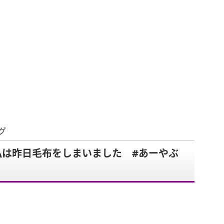
グ
私は昨日毛布をしまいました #あーやぶ
。