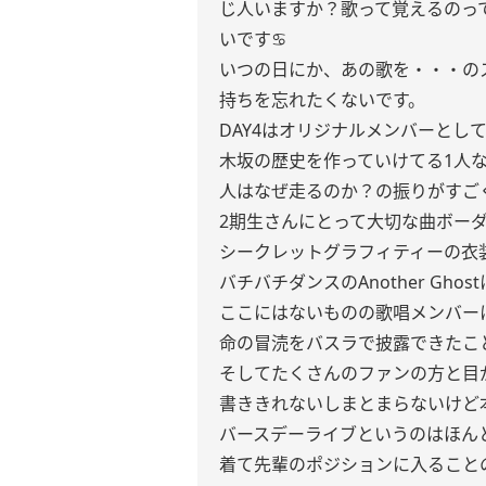
じ人いますか？歌って覚えるのっ
いです♋️
いつの日にか、あの歌を・・・の
持ちを忘れたくないです。
DAY4はオリジナルメンバーとし
木坂の歴史を作っていけてる1人
人はなぜ走るのか？の振りがすご
2期生さんにとって大切な曲ボー
シークレットグラフィティーの衣
バチバチダンスのAnother Gho
ここにはないものの歌唱メンバー
命の冒涜をバスラで披露できたこ
そしてたくさんのファンの方と目
書ききれないしまとまらないけど
バースデーライブというのはほん
着て先輩のポジションに入ること