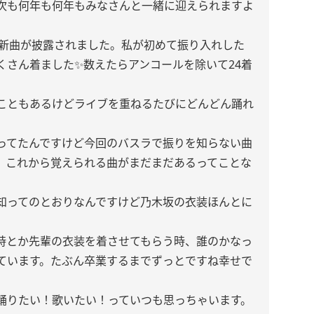
次も何年も何年もみなさんと一緒に迎えられますよ
+新曲が披露されました。私が初めて振り入れした
くさん着ました✨数えたらアンコールを除いて24着
こともあるけどライブを重ねるたびにどんどん踊れ
。
ってたんですけど今回のバスラで振りを知らない曲
、これから覚えられる曲がまだまだあるってことな
知ってのとおりなんですけど乃木坂の衣装ほんとに
時とか先輩の衣装を着させてもらう時、誰のかなっ
ています。たぶん卒業するまでずっとですね幸せで
踊りたい！歌いたい！っていつも思っちゃいます。