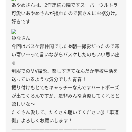
あやめさんは、2作連続お隣です
スーパーウルトラ
可愛いあやめさんが撮れたので皆さんにお裾分け。
好きです
ゆなさん
今回はバスケ部仲間でした⛹️
朝一撮影だったので寒
い寒い〜って言いながらバスケしたのもいい思い出
☺︎
制服でのMV撮影、楽しすぎてなんだか学校生活を
送っているような気分でした
青春！
振り付けもとてもキャッチーなんです
ハートポーズ
が出てくるんですが、是非みんな真似してくれると
嬉しいな〜
たくさん愛して、たくさん聴いてください👂
「車道
側」よろしくお願いします！
————————————————————