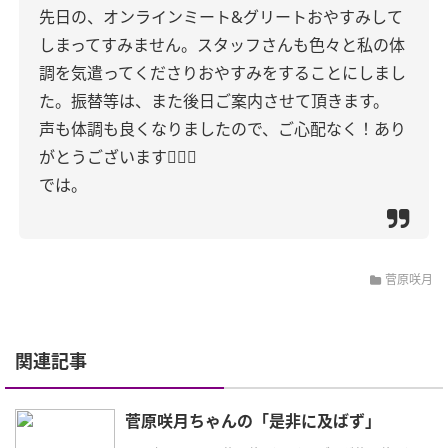
先日の、オンラインミート&グリート
おやすみして
しまってすみません。
スタッフさんも色々と私の体
調を気遣ってくださりおやすみをすることにしまし
た。
振替等は、また後日ご案内させて頂きます。
声も体調も良くなりましたので、ご心配なく！
あり
がとうございます🙇🏻‍♀️
では。
菅原咲月
関連記事
菅原咲月ちゃんの「是非に及ばず」