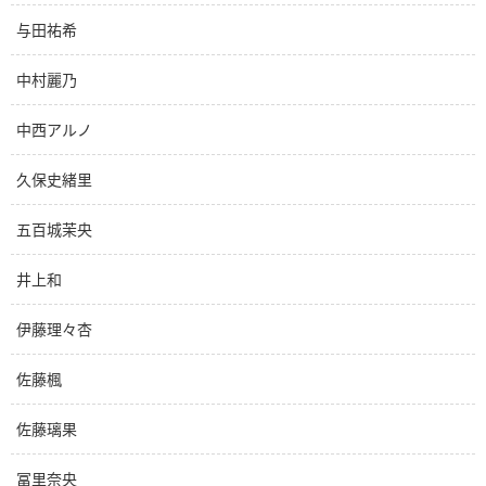
与田祐希
中村麗乃
中西アルノ
久保史緒里
五百城茉央
井上和
伊藤理々杏
佐藤楓
佐藤璃果
冨里奈央