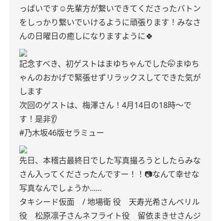
っぱいです☺︎
先輩方が繋いできてくださったバトン
をしっかり繋いでいけるように頑張ります！
みなさ
んの日曜日の癒しになりますように🍀
記念すべき、初ゲストはまゆちゃんでした🤭
まゆち
ゃんのおかげで緊張せずリラックスしてできた気が
します
次回のゲストは、梅澤さん！
4月14日の18時〜で
す！是非👂
#乃木坂46版セラミュー
先日、本稽古最終日でした
写真撮ろうとしたらみな
さん入ってくださったんですー！！📷
なんて幸せな
写真なんでしょうか......
タキシード仮面 / 地場衛 役 天寿光希さん
ベリル
役 松原凛子さん
ネフライト役 留依まきせさん
ジ