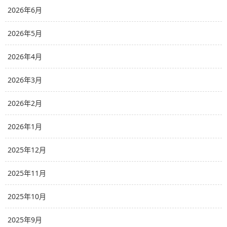
2026年6月
2026年5月
2026年4月
2026年3月
2026年2月
2026年1月
2025年12月
2025年11月
2025年10月
2025年9月