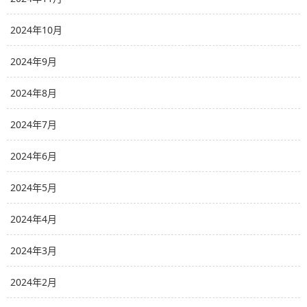
2024年10月
2024年9月
2024年8月
2024年7月
2024年6月
2024年5月
2024年4月
2024年3月
2024年2月