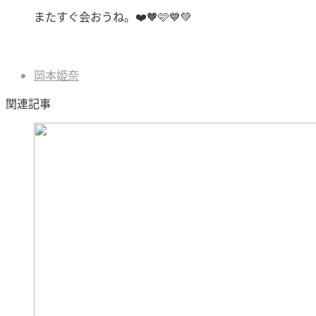
またすぐ会おうね。❤️‪🧡‬‪🩷️💙💚
岡本姫奈
関連記事