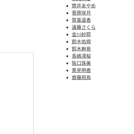
筒井あやめ
菅原咲月
賀喜遥香
遠藤さくら
金川紗耶
鈴木佑捺
鈴木絢音
長嶋凛桜
阪口珠美
黒見明香
齋藤飛鳥