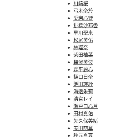
川﨑桜
弓木奈於
愛宕心響
掛橋沙耶香
早川聖来
松尾美佑
林瑠奈
柴田柚菜
梅澤美波
森平麗心
樋口日奈
池田瑛紗
海邉朱莉
清宮レイ
瀬戸口心月
田村真佑
矢久保美緒
矢田萌華
秋元真夏