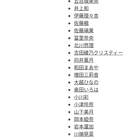
五百城茉央
井上和
伊藤理々杏
佐藤楓
佐藤璃果
冨里奈央
北川悠理
吉田綾乃クリスティー
向井葉月
和田まあや
増田三莉音
大越ひなの
奥田いろは
小川彩
小津玲奈
山下美月
岡本姫奈
岩本蓮加
川端晃菜