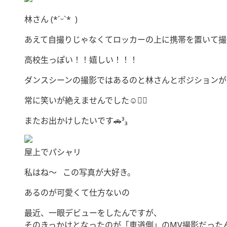
林さん (*ˊᵕˋ* )
あえて自撮りじゃなくてロッカーの上に携帯を置いて撮
高校生っぽい！！嬉しい！！！
ダンスシーンの撮影ではあるのと林さんとポジションが
常に笑いが絶えませんでした☺️🧚‍♀️
またお出かけしたいです🚗³₃
屋上でパシャリ
私はね〜 この写真が大好き。
あるのが可愛くて仕方ないの
最近、一眼デビューをしたんですが、
そのきっかけとなったのが「車道側」のMV撮影だった