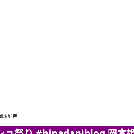
 岡本姫奈」
り #hinadaniblog 岡本