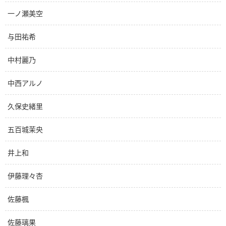
一ノ瀬美空
与田祐希
中村麗乃
中西アルノ
久保史緒里
五百城茉央
井上和
伊藤理々杏
佐藤楓
佐藤璃果