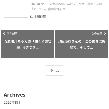
2026年7月9日の金川紗耶さんのブログ金川紗耶さんの
「ぐーたら。金川紗耶」本日 ...
金川紗耶
前の記事
次の記事
菅原咲月ちゃんの「輝くその笑
池田瑛紗さんの「この世界は残
顔 #さつき...
酷で、そして...
ホーム
Archives
2026年8月