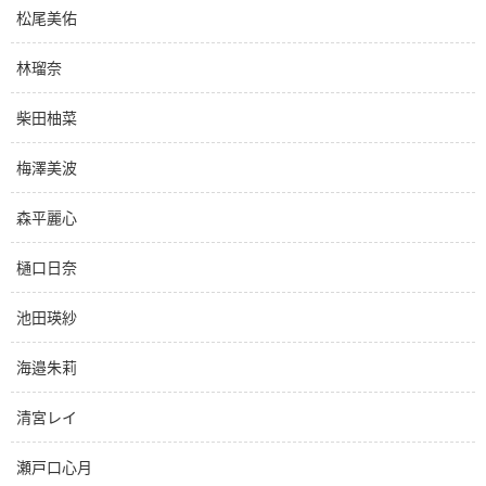
松尾美佑
林瑠奈
柴田柚菜
梅澤美波
森平麗心
樋口日奈
池田瑛紗
海邉朱莉
清宮レイ
瀬戸口心月