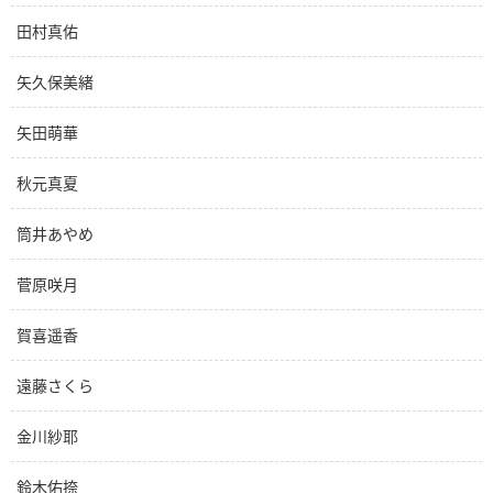
田村真佑
矢久保美緒
矢田萌華
秋元真夏
筒井あやめ
菅原咲月
賀喜遥香
遠藤さくら
金川紗耶
鈴木佑捺