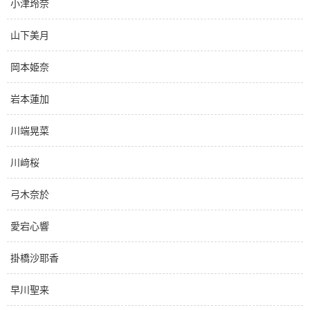
小津玲奈
山下美月
岡本姫奈
岩本蓮加
川端晃菜
川﨑桜
弓木奈於
愛宕心響
掛橋沙耶香
早川聖来