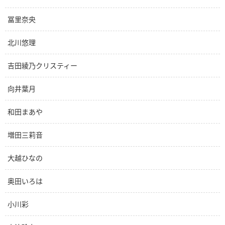
冨里奈央
北川悠理
吉田綾乃クリスティー
向井葉月
和田まあや
増田三莉音
大越ひなの
奥田いろは
小川彩