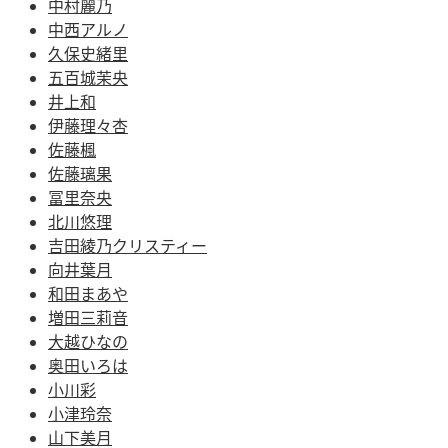
中村麗乃
中西アルノ
久保史緒里
五百城茉央
井上和
伊藤理々杏
佐藤楓
佐藤璃果
冨里奈央
北川悠理
吉田綾乃クリスティー
向井葉月
和田まあや
増田三莉音
大越ひなの
奥田いろは
小川彩
小津玲奈
山下美月