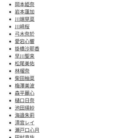
岡本姫奈
岩本蓮加
川端晃菜
川﨑桜
弓木奈於
愛宕心響
掛橋沙耶香
早川聖来
松尾美佑
林瑠奈
柴田柚菜
梅澤美波
森平麗心
樋口日奈
池田瑛紗
海邉朱莉
清宮レイ
瀬戸口心月
田村真佑