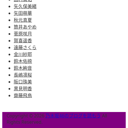
矢久保美緒
矢田萌華
秋元真夏
筒井あやめ
菅原咲月
賀喜遥香
遠藤さくら
金川紗耶
鈴木佑捺
鈴木絢音
長嶋凛桜
阪口珠美
黒見明香
齋藤飛鳥
Copyright © 2026
乃木坂46のブログを読もう
All
Rights Reserved.