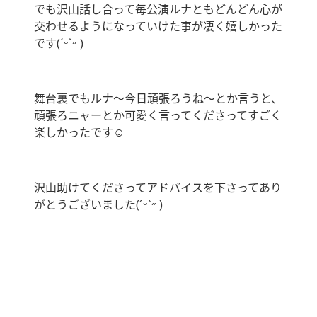
でも沢山話し合って毎公演ルナともどんどん心が
交わせるようになっていけた事が凄く嬉しかった
です(ˊᵕˋ˶ )
舞台裏でもルナ～今日頑張ろうね～とか言うと、
頑張ろニャーとか可愛く言ってくださってすごく
楽しかったです☺️
沢山助けてくださってアドバイスを下さってあり
がとうございました(ˊᵕˋ˶ )