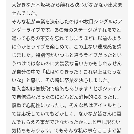
大好きな乃木坂46から離れる決心が
なかなか出来ま
せんでした。
そんな私が卒業を決心したのは
33枚目シングルのア
ンダーライブです。
あの時のステージがそれまでと
違って
心身の不安を忘れてしまうほどに
以前のよう
に心からライブを楽しめて、
この上ない達成感を感
じました。
特別何かいつもと違うライブだったとい
うわけではないのに
大袈裟な言い方かもしれません
が
自分の中で
「私はやりきった！これ以上はもうな
いな」と感じ、その時に卒業を決心しました。
加入当初は無鉄砲で度胸もあります！と
ポジティブ
で自信満々だったのに
どんどん消極的になったし、
慎重で心配性になったし。
そんな私はアイドルとし
ては応援していてもどかしく、なかなか皆さんに喜
んでもらえる事ができなかったかも…と
申し訳ない
気持ちもあります。
でもそんな私の事をここまで皆