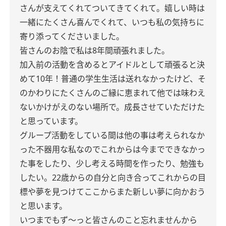
さんが支えてくれてついてきてくれて。
嬉しい時は
一緒にたくさん喜んでくれて、
いつも私の気持ちに
寄り添ってくださいました。
皆さんのお陰で私は8年間頑張れました。
加入前の活動を含めると
アイドルとして頑張ると決
めて10年！
普通の学生生活は送れなかったけど、
そ
のかわりにたくさんのご縁に恵まれて
他では味わえ
ないかけがえのない場所で。成長させていただけた
と思っています。
グループ活動をしている間は
他の事は考えられなか
った不器用な
私なので
これからは今までできなかっ
た事をしたり、少し考える時間を作ったり、勉強も
したい。
22歳からの自分と向き合って
これからの目
標や夢を見つけてここからまた新しい夢に向かおう
と思います。
いつまでもず〜っと
皆さんのこと忘れませんから