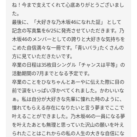
ね！
今まで支えてくれて
心底ありがとうございまし
た。
最後に、
「大好きな乃木坂46になれた証」 として
記念の写真集を6/25に発売させていただきます。
乃
木坂46のメンバーとしての誇りと
大好きな気持ちを
こめた
自信満々な一冊です。
｢青いバラ｣
たくさんの
方に見ていただきたいです。
卒業の日程は
35枚目シングル「チャンスは平等」の
活動期間の7月までとなる予定です。
卒業のことを
ひなちゃんとあーやに伝えた際に
目の
前で涙をいっぱい浮かべてくれました。かわいいな
ぁ。
私は自分が大好きな先輩に
憧れた時のように、
憧れてもらえる存在になりたい
と言う夢まで
ここで
叶えることができました。
乃木坂46の一員になる夢
を叶えたあとも
無理と思っていた
沢山の願いを叶え
られたことは
これからの私の人生の
大きな自信にな