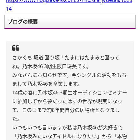
https://www.nogizaka46.com/s/n46/diary/detail/1025
14
ブログの概要
さかぐち 坂道 登り坂！
たまにはたまみと登って
ね。
乃木坂46 3期生阪口珠美です。
みなさんにお知らせです。
今シングルの活動をもち
まして
乃木坂46を卒業します。
14歳の春に
乃木坂46 3期生オーディションセミナー
に
参加してから夢だったはずの世界が
現実になっ
て、
この日まで
約8年間自分の居場所となりまし
た。
いつもいつも言いますが
私は乃木坂46が大好きで
「乃木坂みたいなアイドルになりたい」から「本物