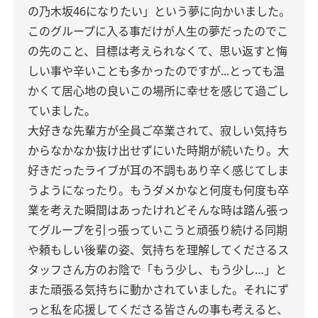
の乃木坂46になりたい」という夢に
向かいました。
このグループに入る事だけが
人生の夢だったのでこ
の先のこと、
目標は考えられなくて、
思い返すと悔
しい事や辛いことも多かったのですが...とっても温
かくて
居心地の良いこの場所に幸せを感じて
過ごし
ていました。
大好きな先輩方が全員ご卒業されて、
寂しい気持ち
からなかなか抜け出せずにいた時期が続いたり。
大
好きだったライブが耳の不調もあり
辛く感じてしま
うようになったり。
もうダメかなと何度も何度も卒
業を考えた瞬間はあったけれどそんな時は
踏ん張っ
てグループを引っ張っていこうと
頑張り続ける同期
や頼もしい後輩の姿、
気持ちを理解してくださるス
タッフさん方のお陰で「もう少し、もう少し…」と
また頑張る気持ちに動かされていました。
それにず
っと私を応援してくださる
皆さんの事も考えると、