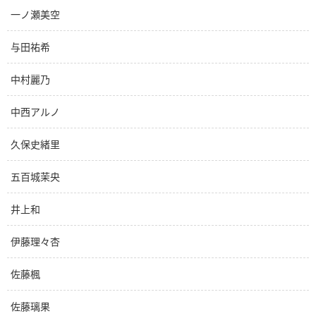
一ノ瀬美空
与田祐希
中村麗乃
中西アルノ
久保史緒里
五百城茉央
井上和
伊藤理々杏
佐藤楓
佐藤璃果