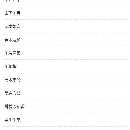
山下美月
岡本姫奈
岩本蓮加
川端晃菜
川﨑桜
弓木奈於
愛宕心響
掛橋沙耶香
早川聖来