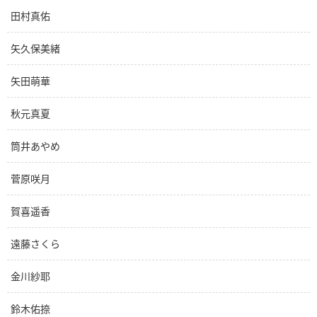
田村真佑
矢久保美緒
矢田萌華
秋元真夏
筒井あやめ
菅原咲月
賀喜遥香
遠藤さくら
金川紗耶
鈴木佑捺