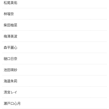
松尾美佑
林瑠奈
柴田柚菜
梅澤美波
森平麗心
樋口日奈
池田瑛紗
海邉朱莉
清宮レイ
瀬戸口心月