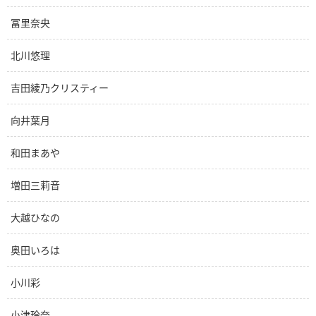
冨里奈央
北川悠理
吉田綾乃クリスティー
向井葉月
和田まあや
増田三莉音
大越ひなの
奥田いろは
小川彩
小津玲奈