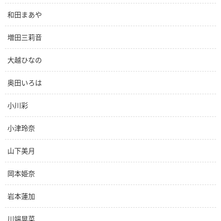
和田まあや
増田三莉音
大越ひなの
奥田いろは
小川彩
小津玲奈
山下美月
岡本姫奈
岩本蓮加
川端晃菜