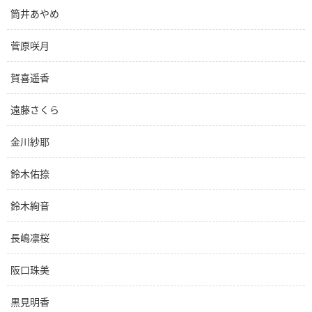
筒井あやめ
菅原咲月
賀喜遥香
遠藤さくら
金川紗耶
鈴木佑捺
鈴木絢音
長嶋凛桜
阪口珠美
黒見明香