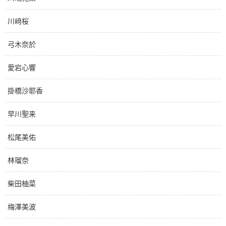
川﨑桜
弓木奈於
愛宕心響
掛橋沙耶香
早川聖来
松尾美佑
林瑠奈
柴田柚菜
梅澤美波