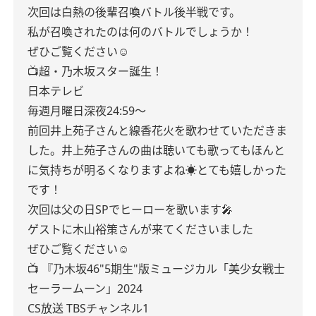
次回は白熱の後輩召喚バトル後半戦です。
私が召喚されたのは何のバトルでしょうか！
ぜひご覧ください☺︎
📺超・乃木坂スター誕生！
日本テレビ
毎週月曜日深夜24:59〜
前回井上苑子さんと線香花火を歌わせていただきま
した。井上苑子さんの曲は聴いても歌ってもほんと
に気持ちが明るくなりますよね☀️とても嬉しかった
です！
次回は父の日SPでヒーローを歌います🎤
ゲストに木山裕策さんが来てくださいました
ぜひご覧ください☺︎
📺 『乃木坂46"5期生"版ミュージカル「美少女戦士
セーラームーン」2024
CS放送 TBSチャンネル1