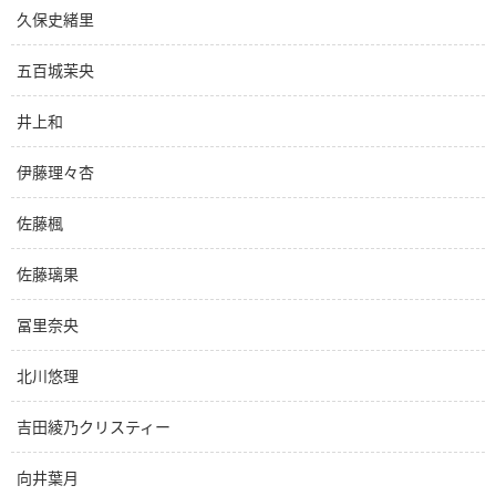
久保史緒里
五百城茉央
井上和
伊藤理々杏
佐藤楓
佐藤璃果
冨里奈央
北川悠理
吉田綾乃クリスティー
向井葉月