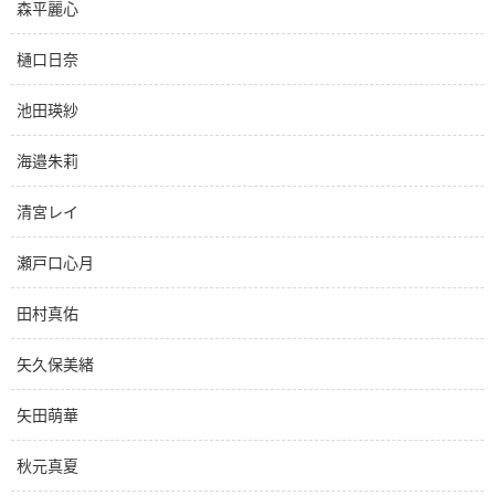
森平麗心
樋口日奈
池田瑛紗
海邉朱莉
清宮レイ
瀬戸口心月
田村真佑
矢久保美緒
矢田萌華
秋元真夏