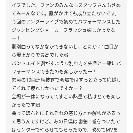
イブでした。ファンのみんなもスタッフさんも含め
てみーんなです。誰がかけても成り立たないです。
今回のアンダーライブで初めてパフォーマンスした
ジャンピングジョーカーフラッシュ嬉しかったな
ー！
期別曲ってなかなかできないし、とにかく1曲目か
ら爆上がりで最高でした😆
バンドエイド剥がすような別れ方を先輩と一緒にパ
フォーマンスできたのも楽しかったー！
怒涛の10曲連続披露で会場ではずっと立って応援し
てくれて疲れなかったですかー？
会場が一体になっててすごい熱量で私はとても楽し
かったです🙌
曲ってほんとにそれぞれの感じ方とか解釈があるっ
て思うんですけど、あの日僕は咄嗟に嘘をついたで
はセンターでやらせてもらったので、改めてMVを