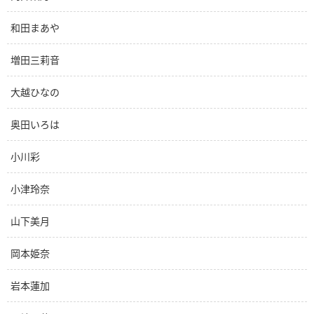
和田まあや
増田三莉音
大越ひなの
奥田いろは
小川彩
小津玲奈
山下美月
岡本姫奈
岩本蓮加