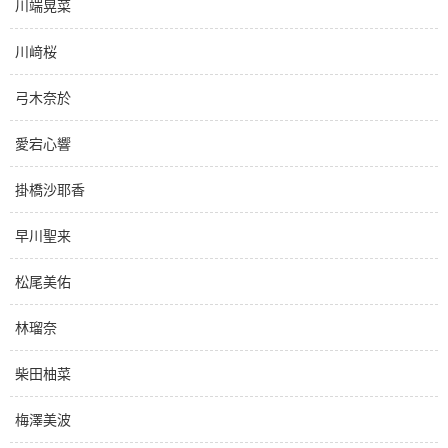
川端晃菜
川﨑桜
弓木奈於
愛宕心響
掛橋沙耶香
早川聖来
松尾美佑
林瑠奈
柴田柚菜
梅澤美波