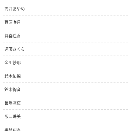
筒井あやめ
菅原咲月
賀喜遥香
遠藤さくら
金川紗耶
鈴木佑捺
鈴木絢音
長嶋凛桜
阪口珠美
黒見明香