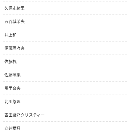
久保史緒里
五百城茉央
井上和
伊藤理々杏
佐藤楓
佐藤璃果
冨里奈央
北川悠理
吉田綾乃クリスティー
向井葉月