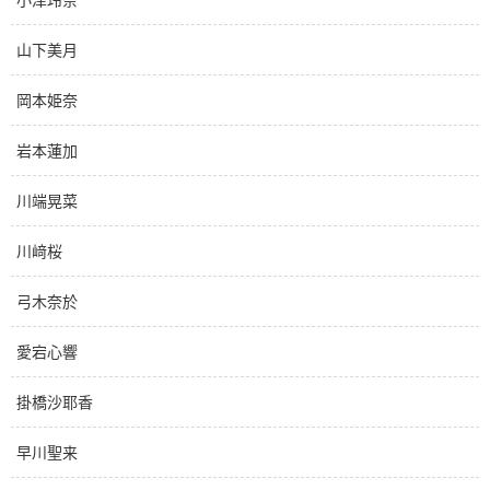
山下美月
岡本姫奈
岩本蓮加
川端晃菜
川﨑桜
弓木奈於
愛宕心響
掛橋沙耶香
早川聖来