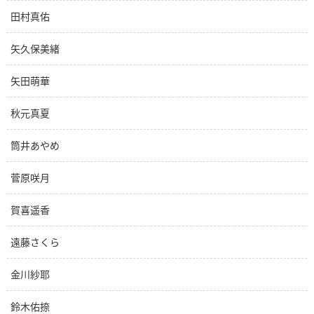
田村真佑
矢久保美緒
矢田萌華
秋元真夏
筒井あやめ
菅原咲月
賀喜遥香
遠藤さくら
金川紗耶
鈴木佑捺