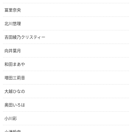
冨里奈央
北川悠理
吉田綾乃クリスティー
向井葉月
和田まあや
増田三莉音
大越ひなの
奥田いろは
小川彩
小津玲奈