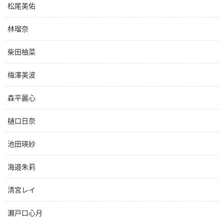
松尾美佑
林瑠奈
柴田柚菜
梅澤美波
森平麗心
樋口日奈
池田瑛紗
海邉朱莉
清宮レイ
瀬戸口心月