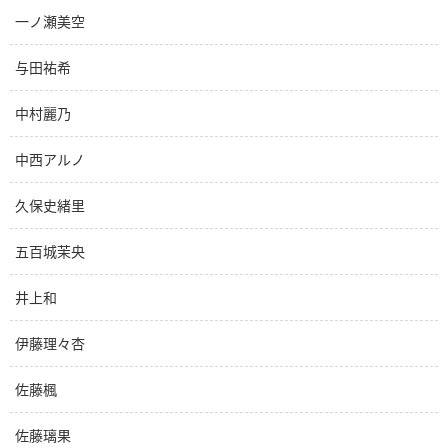
一ノ瀬美空
与田祐希
中村麗乃
中西アルノ
久保史緒里
五百城茉央
井上和
伊藤理々杏
佐藤楓
佐藤璃果