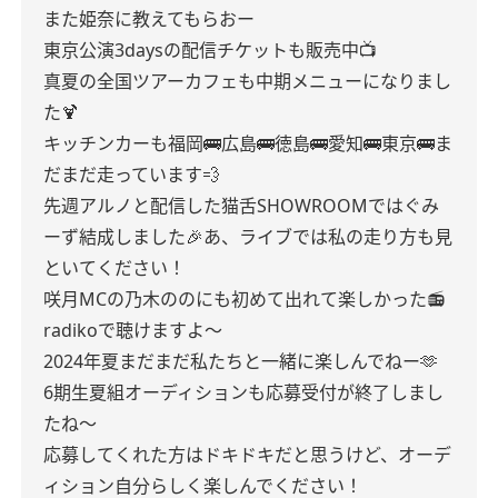
また姫奈に教えてもらおー
東京公演3daysの配信チケットも販売中📺
真夏の全国ツアーカフェも中期メニューになりまし
た🍹
キッチンカーも福岡🚌広島🚌徳島🚌愛知🚌東京🚌ま
だまだ走っています💨
先週アルノと配信した猫舌SHOWROOMではぐみ
ーず結成しました🎉あ、ライブでは私の走り方も見
といてください！
咲月MCの乃木ののにも初めて出れて楽しかった📻
radikoで聴けますよ〜
2024年夏まだまだ私たちと一緒に楽しんでねー🫶
6期生夏組オーディションも応募受付が終了しまし
たね〜
応募してくれた方はドキドキだと思うけど、オーデ
ィション自分らしく楽しんでください！