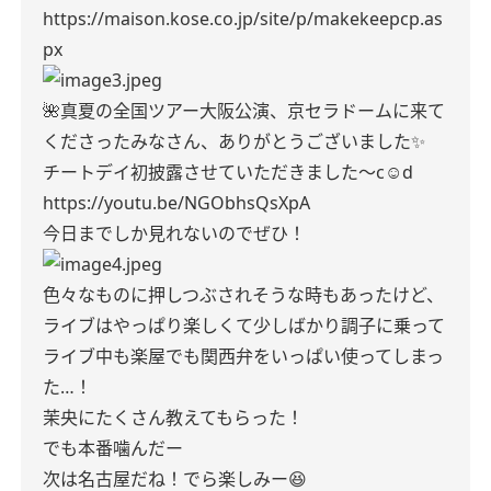
https://maison.kose.co.jp/site/p/makekeepcp.as
px
🌺真夏の全国ツアー大阪公演、京セラドームに来て
くださったみなさん、ありがとうございました✨
チートデイ初披露させていただきました〜c☺︎d
https://youtu.be/NGObhsQsXpA
今日までしか見れないのでぜひ！
色々なものに押しつぶされそうな時もあったけど、
ライブはやっぱり楽しくて少しばかり調子に乗って
ライブ中も楽屋でも関西弁をいっぱい使ってしまっ
た…！
茉央にたくさん教えてもらった！
でも本番噛んだー
次は名古屋だね！でら楽しみー😆