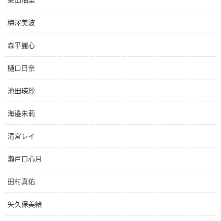
梅澤美波
森平麗心
樋口日奈
池田瑛紗
海邉朱莉
清宮レイ
瀬戸口心月
田村真佑
矢久保美緒