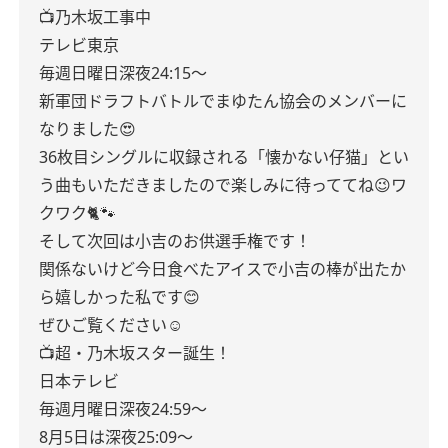
📺乃木坂工事中
テレビ東京
毎週日曜日深夜24:15〜
新軍団ドラフトバトルでまゆたん協会のメンバーに
なりました😍
36枚目シングルに収録される「懐かない仔猫」とい
う曲もいただきましたので楽しみに待っててね😉ワ
クワク🐈🐾
そして次回は小吉のお供選手権です！
関係ないけど今日食べたアイスで小吉の棒が出たか
ら嬉しかった私です😊
ぜひご覧ください☺︎
📺超・乃木坂スター誕生！
日本テレビ
毎週月曜日深夜24:59〜
8月5日は深夜25:09〜