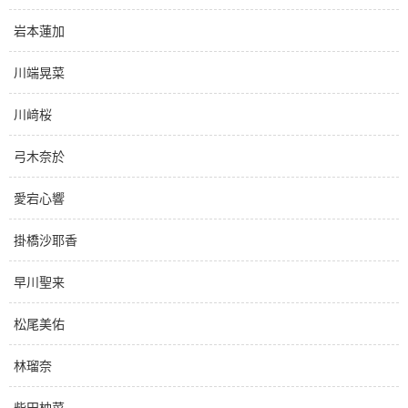
岩本蓮加
川端晃菜
川﨑桜
弓木奈於
愛宕心響
掛橋沙耶香
早川聖来
松尾美佑
林瑠奈
柴田柚菜