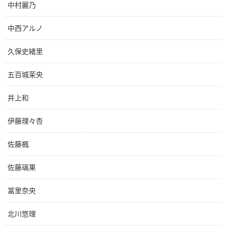
中村麗乃
中西アルノ
久保史緒里
五百城茉央
井上和
伊藤理々杏
佐藤楓
佐藤璃果
冨里奈央
北川悠理