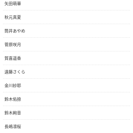
矢田萌華
秋元真夏
筒井あやめ
菅原咲月
賀喜遥香
遠藤さくら
金川紗耶
鈴木佑捺
鈴木絢音
長嶋凛桜