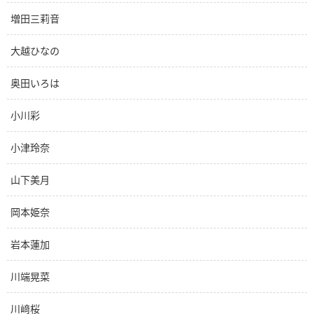
増田三莉音
大越ひなの
奥田いろは
小川彩
小津玲奈
山下美月
岡本姫奈
岩本蓮加
川端晃菜
川﨑桜