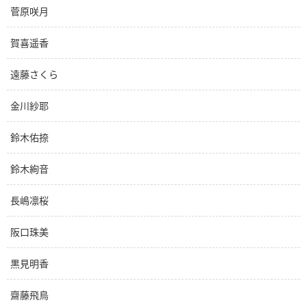
菅原咲月
賀喜遥香
遠藤さくら
金川紗耶
鈴木佑捺
鈴木絢音
長嶋凛桜
阪口珠美
黒見明香
齋藤飛鳥