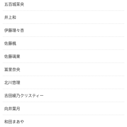
五百城茉央
井上和
伊藤理々杏
佐藤楓
佐藤璃果
冨里奈央
北川悠理
吉田綾乃クリスティー
向井葉月
和田まあや