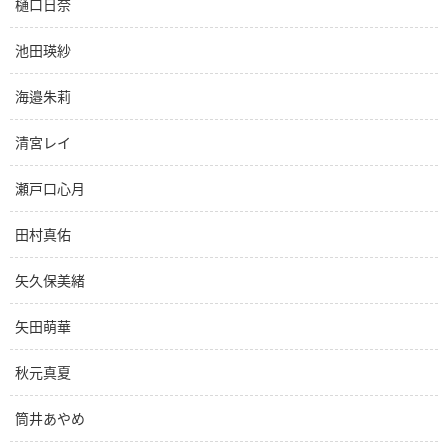
樋口日奈
池田瑛紗
海邉朱莉
清宮レイ
瀬戸口心月
田村真佑
矢久保美緒
矢田萌華
秋元真夏
筒井あやめ