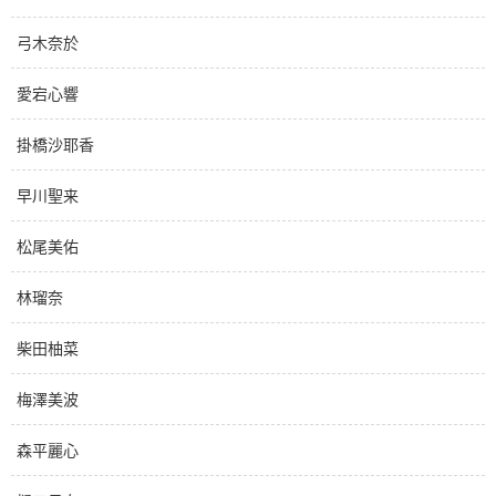
弓木奈於
愛宕心響
掛橋沙耶香
早川聖来
松尾美佑
林瑠奈
柴田柚菜
梅澤美波
森平麗心