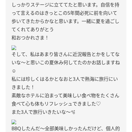
しっかりステージに
立ててたと思います。
自信を持
って言えるのは
きっとこの5年間必死に前を向いて
歩いてきたからかなと思います。
一緒に夏を過ごし
てくれてありがとう
和おつかれさま！
そして、私はあまり皆さんに
近況報告とかをしてな
いな〜と思い
この夏休み何してたのか
お話しますね
☺︎
私には珍しく
はるかとなおと3人で
熱海に旅行にい
きました！
素敵なホテルに泊まって
美味しい食べ物をたくさん
食べて
心も体もリフレッシュできました♡
また3人で旅行いきたいな〜🫧
BBQしたんだ〜
全部美味しかったんだけど、
個人的