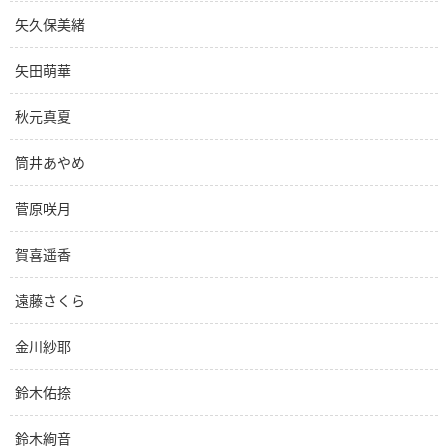
矢久保美緒
矢田萌華
秋元真夏
筒井あやめ
菅原咲月
賀喜遥香
遠藤さくら
金川紗耶
鈴木佑捺
鈴木絢音