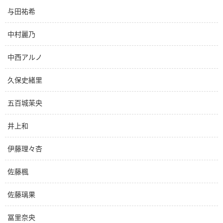
与田祐希
中村麗乃
中西アルノ
久保史緒里
五百城茉央
井上和
伊藤理々杏
佐藤楓
佐藤璃果
冨里奈央