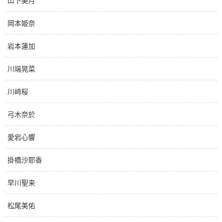
山下美月
岡本姫奈
岩本蓮加
川端晃菜
川﨑桜
弓木奈於
愛宕心響
掛橋沙耶香
早川聖来
松尾美佑