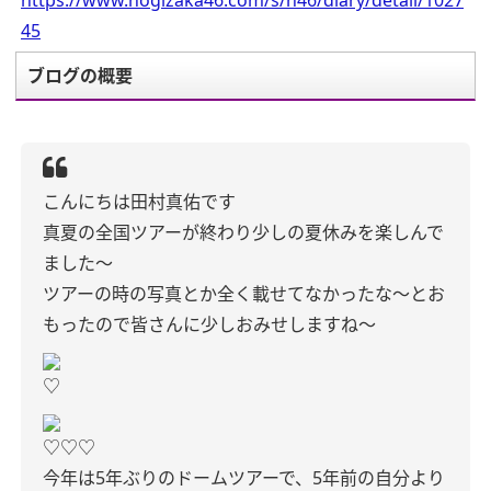
https://www.nogizaka46.com/s/n46/diary/detail/1027
45
ブログの概要
こんにちは田村真佑です
真夏の全国ツアーが終わり
少しの夏休みを楽しんで
ました〜
ツアーの時の写真とか
全く載せてなかったな〜とお
もったので
皆さんに少しおみせしますね〜
♡
♡♡♡
今年は5年ぶりのドームツアーで、
5年前の自分より