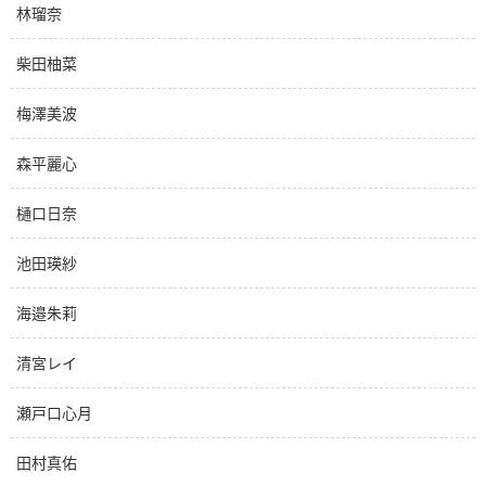
林瑠奈
柴田柚菜
梅澤美波
森平麗心
樋口日奈
池田瑛紗
海邉朱莉
清宮レイ
瀬戸口心月
田村真佑