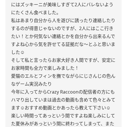
にはズッキーニが美味しすぎて
2人にバレないよう
にたくさん食べました。
私はあまり自分から人を遊びに誘ったり連絡したり
するのが得意じゃないのですが、2人にはここ行き
たい！とか何気ない連絡とかを自分から出来るんで
すよね
心から気を許せてる証拠だな〜と
ふと思いま
した☺︎
そして私と言ったら
お家大好き人間ですが、
安定に
お家時間も全力で楽しみました！
愛猫のエルとフィンを撫でながら
にじさんじの色ん
なゲーム実況みたり
今年に入ってからCrazy Raccoonの
配信者の方にも
ハマり出して
いまは過去の動画も含めて
色々とみて
ます☺︎
おすすめ動画とかあったら教えて下さい☺︎
楽しい時間ってあっという間ですよね
楽しみにして
た夏休みがあっという間に
終わってしまって、また