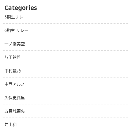
Categories
5期生リレー
6期生 リレー
一ノ瀬美空
与田祐希
中村麗乃
中西アルノ
久保史緒里
五百城茉央
井上和