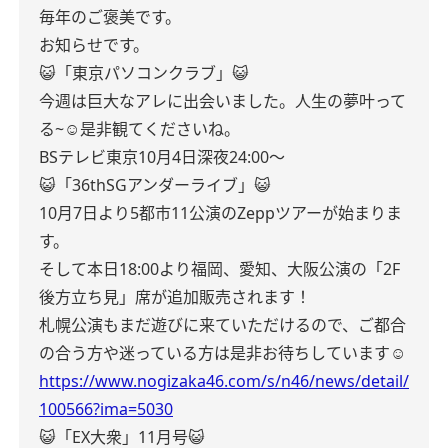
毎年のご褒美です。
お知らせです。
😺「東京パソコンクラブ」😺
今週は巨大なアレに出会いました。
人生の夢叶って
る~☺︎
是非観てくださいね。
BSテレビ東京
10月4日深夜24:00〜
😺「36thSGアンダーライブ」😺
10月7日より5都市11公演のZeppツアーが始まりま
す。
そして本日18:00より福岡、愛知、大阪公演の「2F
後方立ち見」席が追加販売されます！
札幌公演もまだ遊びに来ていただけるので、ご都合
の合う方や迷っている方は是非お待ちしています☺︎
https://www.nogizaka46.com/s/n46/news/detail/
100566?ima=5030
😺「EX大衆」11月号😺