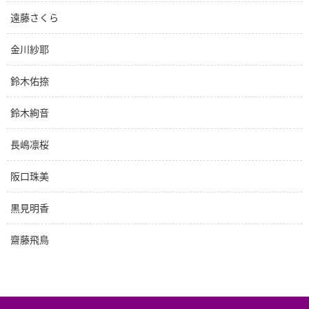
遠藤さくら
金川紗耶
鈴木佑捺
鈴木絢音
長嶋凛桜
阪口珠美
黒見明香
齋藤飛鳥