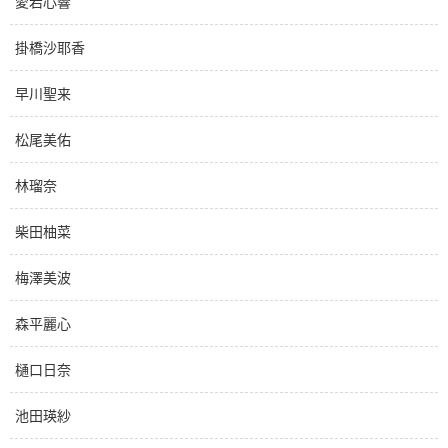
愛宕心響
掛橋沙耶香
早川聖来
松尾美佑
林瑠奈
柴田柚菜
梅澤美波
森平麗心
樋口日奈
池田瑛紗