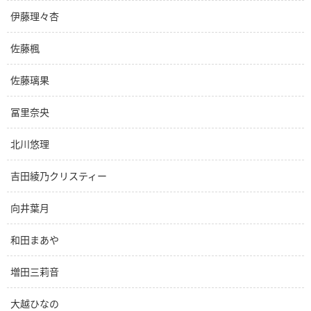
伊藤理々杏
佐藤楓
佐藤璃果
冨里奈央
北川悠理
吉田綾乃クリスティー
向井葉月
和田まあや
増田三莉音
大越ひなの