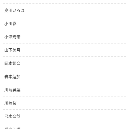
奥田いろは
小川彩
小津玲奈
山下美月
岡本姫奈
岩本蓮加
川端晃菜
川﨑桜
弓木奈於