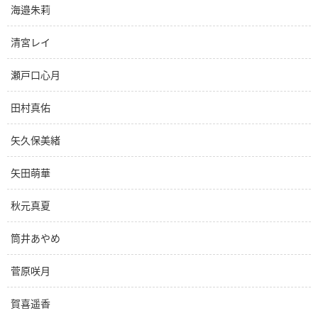
海邉朱莉
清宮レイ
瀬戸口心月
田村真佑
矢久保美緒
矢田萌華
秋元真夏
筒井あやめ
菅原咲月
賀喜遥香