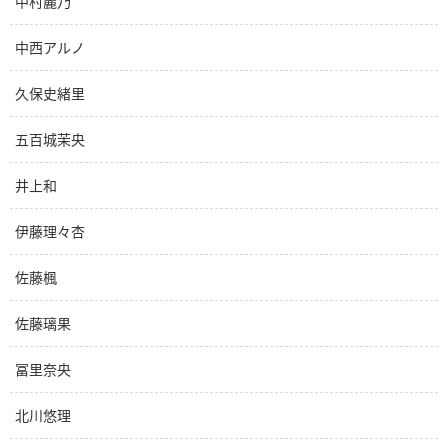
中村麗乃
中西アルノ
久保史緒里
五百城茉央
井上和
伊藤理々杏
佐藤楓
佐藤璃果
冨里奈央
北川悠理