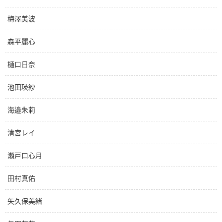
梅澤美波
森平麗心
樋口日奈
池田瑛紗
海邉朱莉
清宮レイ
瀬戸口心月
田村真佑
矢久保美緒