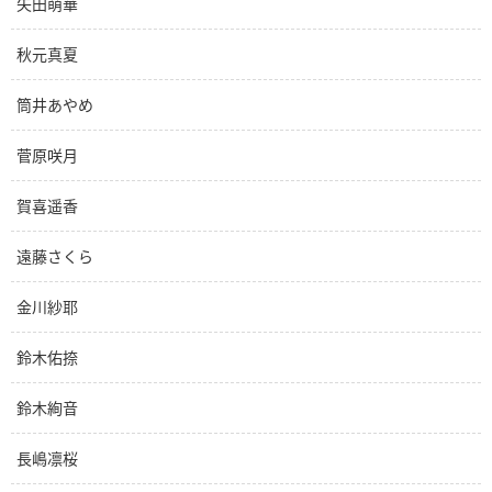
矢田萌華
秋元真夏
筒井あやめ
菅原咲月
賀喜遥香
遠藤さくら
金川紗耶
鈴木佑捺
鈴木絢音
長嶋凛桜