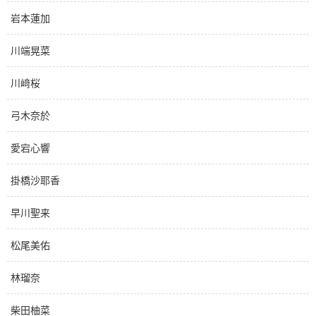
岩本蓮加
川端晃菜
川﨑桜
弓木奈於
愛宕心響
掛橋沙耶香
早川聖来
松尾美佑
林瑠奈
柴田柚菜