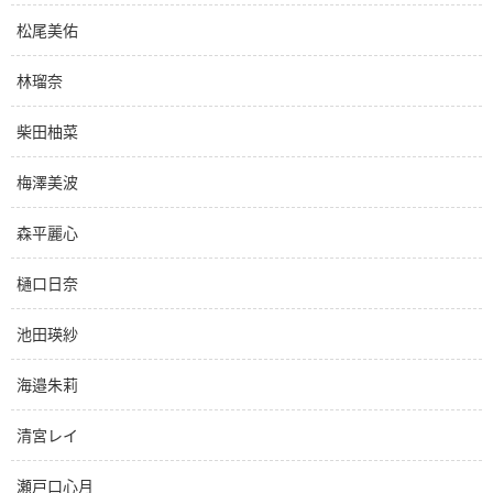
松尾美佑
林瑠奈
柴田柚菜
梅澤美波
森平麗心
樋口日奈
池田瑛紗
海邉朱莉
清宮レイ
瀬戸口心月