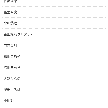
佐藤璃果
冨里奈央
北川悠理
吉田綾乃クリスティー
向井葉月
和田まあや
増田三莉音
大越ひなの
奥田いろは
小川彩