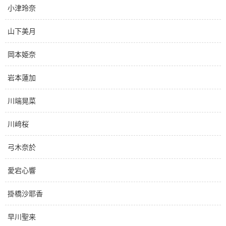
小津玲奈
山下美月
岡本姫奈
岩本蓮加
川端晃菜
川﨑桜
弓木奈於
愛宕心響
掛橋沙耶香
早川聖来