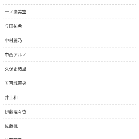
一ノ瀬美空
与田祐希
中村麗乃
中西アルノ
久保史緒里
五百城茉央
井上和
伊藤理々杏
佐藤楓