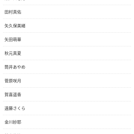
田村真佑
矢久保美緒
矢田萌華
秋元真夏
筒井あやめ
菅原咲月
賀喜遥香
遠藤さくら
金川紗耶