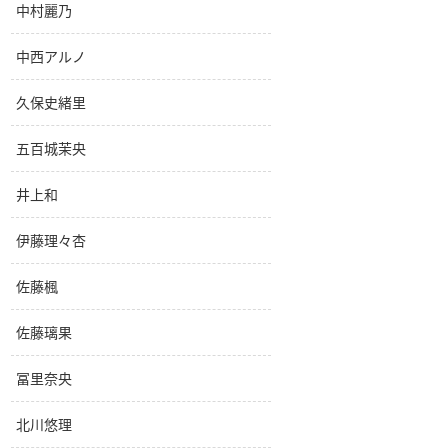
中村麗乃
中西アルノ
久保史緒里
五百城茉央
井上和
伊藤理々杏
佐藤楓
佐藤璃果
冨里奈央
北川悠理