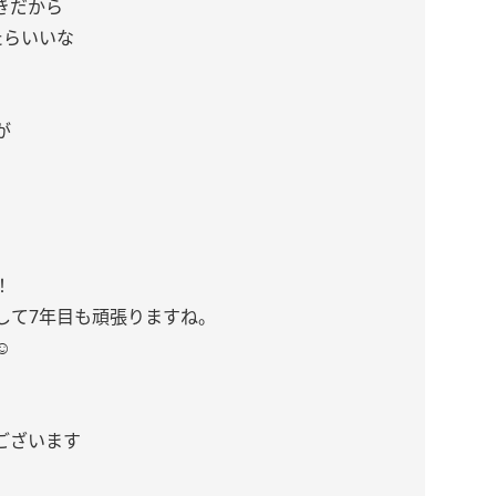
きだから
たらいいな
が
！
して7年目も頑張りますね。
︎
ございます