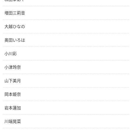
増田三莉音
大越ひなの
奥田いろは
小川彩
小津玲奈
山下美月
岡本姫奈
岩本蓮加
川端晃菜