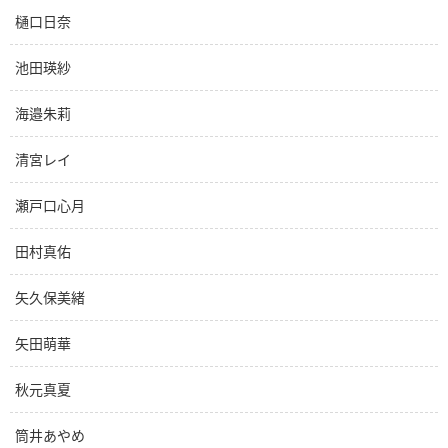
樋口日奈
池田瑛紗
海邉朱莉
清宮レイ
瀬戸口心月
田村真佑
矢久保美緒
矢田萌華
秋元真夏
筒井あやめ