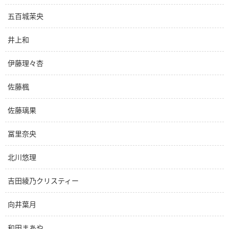
五百城茉央
井上和
伊藤理々杏
佐藤楓
佐藤璃果
冨里奈央
北川悠理
吉田綾乃クリスティー
向井葉月
和田まあや