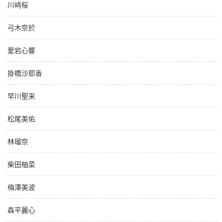
川﨑桜
弓木奈於
愛宕心響
掛橋沙耶香
早川聖来
松尾美佑
林瑠奈
柴田柚菜
梅澤美波
森平麗心