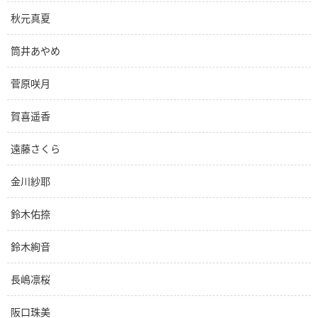
秋元真夏
筒井あやめ
菅原咲月
賀喜遥香
遠藤さくら
金川紗耶
鈴木佑捺
鈴木絢音
長嶋凛桜
阪口珠美