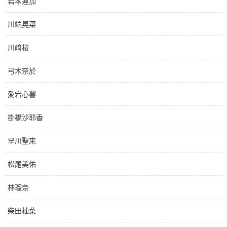
岩本蓮加
川端晃菜
川﨑桜
弓木奈於
愛宕心響
掛橋沙耶香
早川聖来
松尾美佑
林瑠奈
柴田柚菜