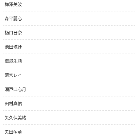
梅澤美波
森平麗心
樋口日奈
池田瑛紗
海邉朱莉
清宮レイ
瀬戸口心月
田村真佑
矢久保美緒
矢田萌華