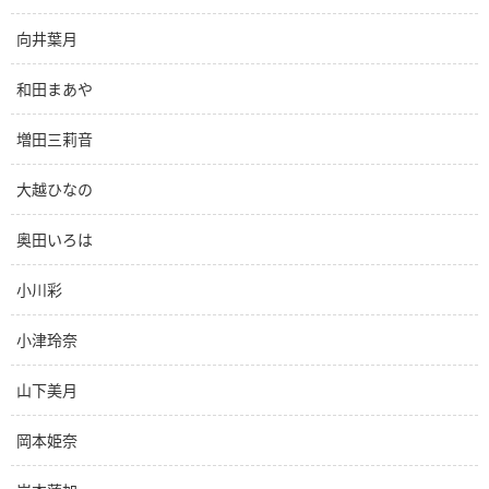
向井葉月
和田まあや
増田三莉音
大越ひなの
奥田いろは
小川彩
小津玲奈
山下美月
岡本姫奈