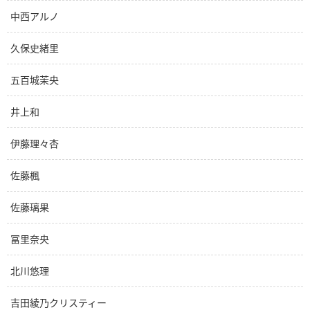
中西アルノ
久保史緒里
五百城茉央
井上和
伊藤理々杏
佐藤楓
佐藤璃果
冨里奈央
北川悠理
吉田綾乃クリスティー