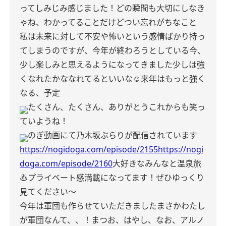
ってしみじみ感じました！
どの瞬間も大切にしなき
ゃね、わかってることだけどつい忘れがちなこと
私は未来に対して不安や怖いという感情ばかり持っ
てしまうのですが、今年が終わろうとしている今、
少し楽しみと思えるようになってきました
少しは強
くなれたかな
なれてるといいな☺︎
来年はもっと強く
なる、予定
たくさん、たくさん、ありがとう
これからも笑っ
ていようね！
のぎ動画にて乃木坂ぶらりが配信されています
https://nogidoga.com/episode/2155
https://nogi
doga.com/episode/2160
大好きなみんなと温泉旅
♨️
プライベート感満載になってます！
ぜひゆっくり
見てください〜
今年は軍団も作らせていただきました
まさかわたし
が軍団なんて、、！
まつお、はやし、なお、アルノ