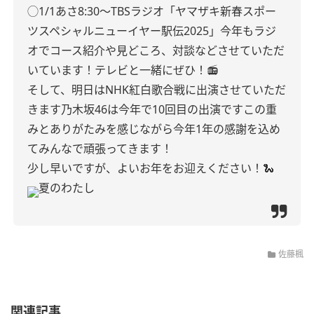
◯1/1あさ8:30〜
TBSラジオ「ヤマザキ新春スポー
ツスペシャル
ニューイヤー駅伝2025」
今年もラジ
オでコース紹介や見どころ、対談などさせていただ
いています！
テレビと一緒にぜひ！📻
そして、
明日はNHK紅白歌合戦に出演させていただ
きます
乃木坂46は今年で10回目の出演です
この重
みとありがたみを感じながら今年1年の感謝を込め
てみんなで頑張ってきます！
少し早いですが、
よいお年をお迎えください！🐍
夏のわたし
佐藤楓
関連記事