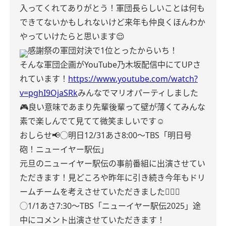
入ってくれてありがとう！
軍団長らしいことは何も
できてないかもしれないけど来年も仲良くほんわか
やっていけたらと思います😌
感謝祭の軍団対決で1位とったからいち！
そんな軍団企画がYouTube乃木坂配信中にてUPさ
れています！
https://www.youtube.com/watch?
v=pghI9OjaSRk
みんなでマリオパーティしました
🎮
良い意味であまり先輩後輩って壁が薄くてみんな
素で楽しんでて見てて微笑ましいです☺️
おしらせ📢
◯明日12/31あさ8:00〜
TBS「明日号
砲！ニューイヤー駅伝」
元旦のニューイヤー駅伝の事前番組に出演させてい
ただきます！
見どころや昨年に引き続き今年もドリ
ームチームを考えさせていただきました🏃🏻‍♀️
◯1/1あさ7:30〜
TBS「ニューイヤー駅伝2025」
途
中にコメント出演させていただきます！