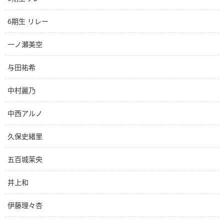
6期生 リレー
一ノ瀬美空
与田祐希
中村麗乃
中西アルノ
久保史緒里
五百城茉央
井上和
伊藤理々杏