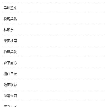
早川聖来
松尾美佑
林瑠奈
柴田柚菜
梅澤美波
森平麗心
樋口日奈
池田瑛紗
海邉朱莉
清宮レイ