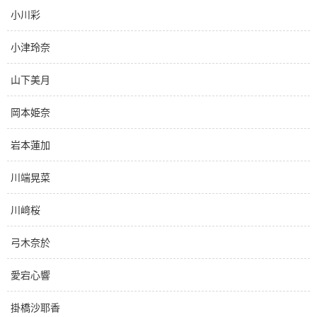
小川彩
小津玲奈
山下美月
岡本姫奈
岩本蓮加
川端晃菜
川﨑桜
弓木奈於
愛宕心響
掛橋沙耶香