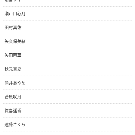
瀬戸口心月
田村真佑
矢久保美緒
矢田萌華
秋元真夏
筒井あやめ
菅原咲月
賀喜遥香
遠藤さくら