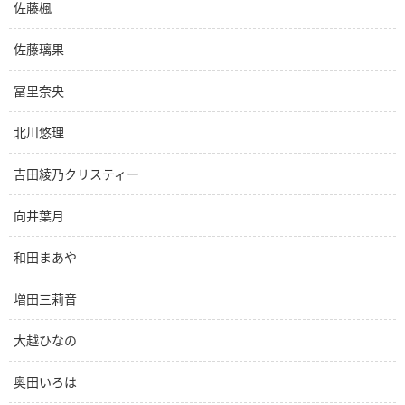
佐藤楓
佐藤璃果
冨里奈央
北川悠理
吉田綾乃クリスティー
向井葉月
和田まあや
増田三莉音
大越ひなの
奥田いろは