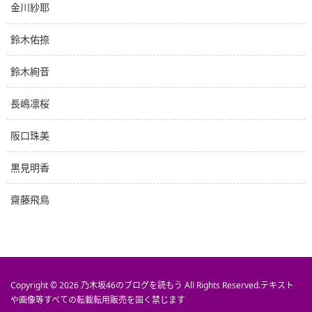
金川紗耶
鈴木佑捺
鈴木絢音
長嶋凛桜
阪口珠美
黒見明香
齋藤飛鳥
Copyright © 2026
乃木坂46のブログを読もう
All Rights Reserved.
テキスト
や画像等すべての転載転用販売を固く禁じます