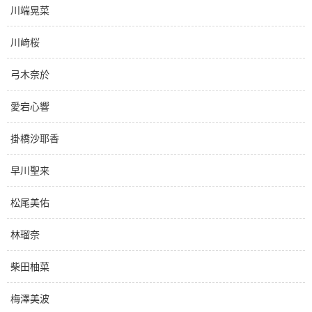
川端晃菜
川﨑桜
弓木奈於
愛宕心響
掛橋沙耶香
早川聖来
松尾美佑
林瑠奈
柴田柚菜
梅澤美波