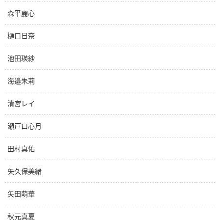
森平麗心
樋口日奈
池田瑛紗
海邉朱莉
清宮レイ
瀬戸口心月
田村真佑
矢久保美緒
矢田萌華
秋元真夏