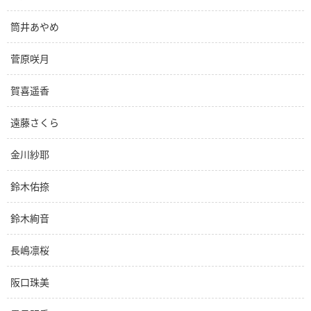
筒井あやめ
菅原咲月
賀喜遥香
遠藤さくら
金川紗耶
鈴木佑捺
鈴木絢音
長嶋凛桜
阪口珠美