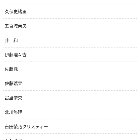
久保史緒里
五百城茉央
井上和
伊藤理々杏
佐藤楓
佐藤璃果
冨里奈央
北川悠理
吉田綾乃クリスティー