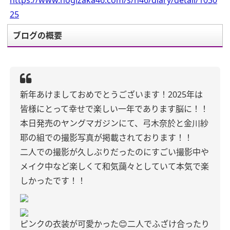
https://www.nogizaka46.com/s/n46/diary/detail/1030
25
ブログの概要
新年あけましておめでとうございます！
2025年は
皆様にとって幸せで楽しい一年であります脳に！！
本日発売のヤングマガジンにて、弓木奈於と金川紗
耶の組での撮影写真が掲載されております！！
二人での撮影が久しぶりだったのにすごい撮影中や
メイク中など楽しくて和気藹々としていて本気で楽
しかったです！！
ピンクの衣装が可愛かった😊
二人でふざけ合ったり