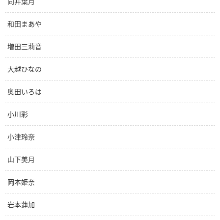
向井葉月
和田まあや
増田三莉音
大越ひなの
奥田いろは
小川彩
小津玲奈
山下美月
岡本姫奈
岩本蓮加