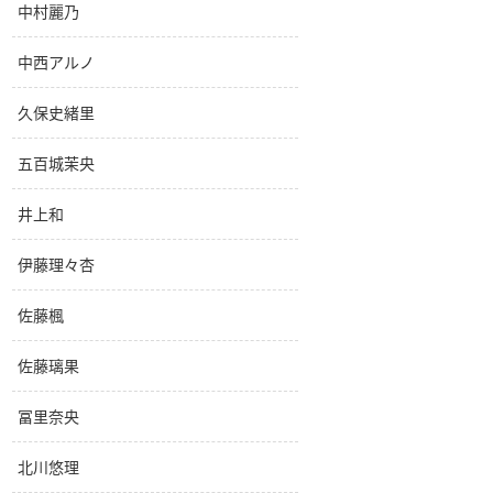
中村麗乃
中西アルノ
久保史緒里
五百城茉央
井上和
伊藤理々杏
佐藤楓
佐藤璃果
冨里奈央
北川悠理