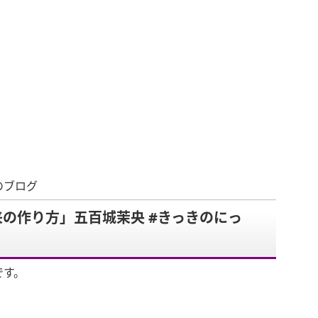
のブログ
の作り方」五百城茉央 #きっきのにっ
です。