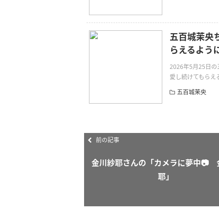
五百城茉央
らえるよう
2026年5月25
愛し続けてもらえる
五百城茉央
前の記事
金川紗耶さんの「カメラに夢中📷 
耶」