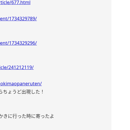
rticle/677.html
event/1734329789/
event/1734329296/
icle/241212119/
/iokimaopaneruten/
らちょうど出現した！
をかきに行った時に寄ったよ