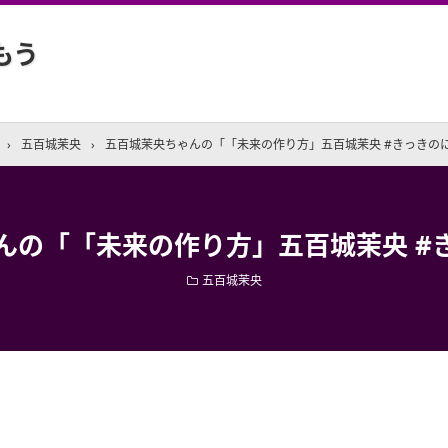
もう
›
五百城茉央
›
五百城茉央ちゃんの「「未来の作り方」五百城茉央 #きっきの
んの「「未来の作り方」五百城茉央 #
五百城茉央