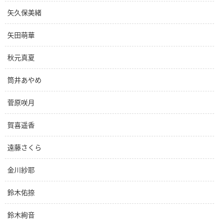
矢久保美緒
矢田萌華
秋元真夏
筒井あやめ
菅原咲月
賀喜遥香
遠藤さくら
金川紗耶
鈴木佑捺
鈴木絢音