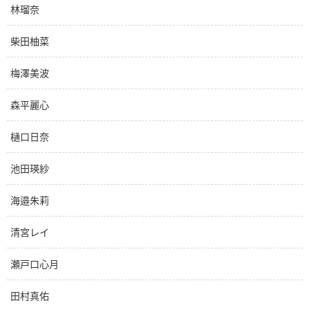
林瑠奈
柴田柚菜
梅澤美波
森平麗心
樋口日奈
池田瑛紗
海邉朱莉
清宮レイ
瀬戸口心月
田村真佑