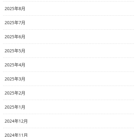
2025年8月
2025年7月
2025年6月
2025年5月
2025年4月
2025年3月
2025年2月
2025年1月
2024年12月
2024年11月