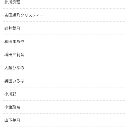
北川悠理
吉田綾乃クリスティー
向井葉月
和田まあや
増田三莉音
大越ひなの
奥田いろは
小川彩
小津玲奈
山下美月