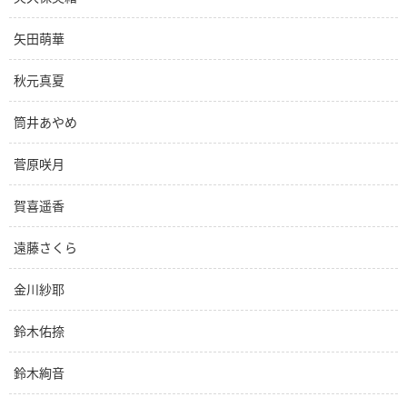
矢田萌華
秋元真夏
筒井あやめ
菅原咲月
賀喜遥香
遠藤さくら
金川紗耶
鈴木佑捺
鈴木絢音