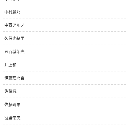
中村麗乃
中西アルノ
久保史緒里
五百城茉央
井上和
伊藤理々杏
佐藤楓
佐藤璃果
冨里奈央