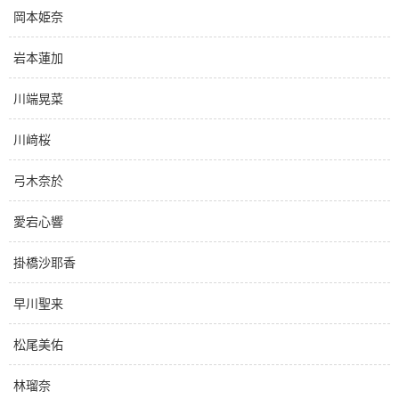
岡本姫奈
岩本蓮加
川端晃菜
川﨑桜
弓木奈於
愛宕心響
掛橋沙耶香
早川聖来
松尾美佑
林瑠奈