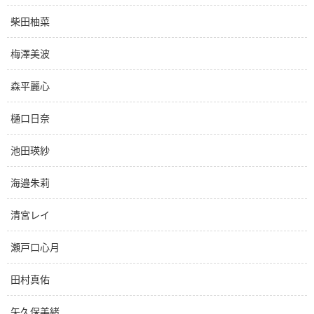
柴田柚菜
梅澤美波
森平麗心
樋口日奈
池田瑛紗
海邉朱莉
清宮レイ
瀬戸口心月
田村真佑
矢久保美緒