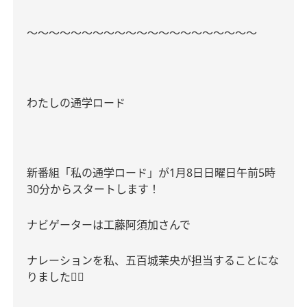
〜〜〜〜〜〜〜〜〜〜〜〜〜〜〜〜〜〜〜〜〜
わたしの通学ロード
新番組「私の通学ロード」が
1
月
8
日日曜日午前
5
時
30
分からスタートします！
ナビゲーターは工藤阿須加さんで
ナレーションを私、五百城茉央が担当することにな
りました
🙇‍♂️