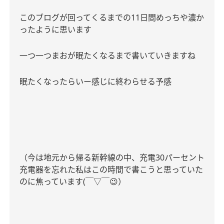
このブログが回ってくるまでの
11
日間めっちや濃か
ったように思います
一つ一つまおが眠たくなるまで書いていきますね
眠たくなったらいー感じに終わらせる予感
（今は地元から帰る新幹線の中、充電
30
パーセント
充電器を忘れた私はこの時間で書こうと思っていた
のに焦っています
(
￣
▽
￣
😉
）