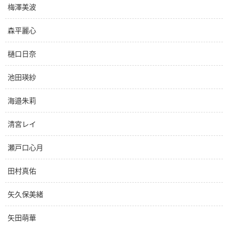
梅澤美波
森平麗心
樋口日奈
池田瑛紗
海邉朱莉
清宮レイ
瀬戸口心月
田村真佑
矢久保美緒
矢田萌華