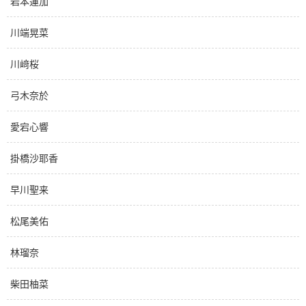
岩本蓮加
川端晃菜
川﨑桜
弓木奈於
愛宕心響
掛橋沙耶香
早川聖来
松尾美佑
林瑠奈
柴田柚菜