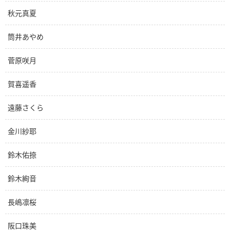
秋元真夏
筒井あやめ
菅原咲月
賀喜遥香
遠藤さくら
金川紗耶
鈴木佑捺
鈴木絢音
長嶋凛桜
阪口珠美