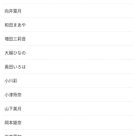
向井葉月
和田まあや
増田三莉音
大越ひなの
奥田いろは
小川彩
小津玲奈
山下美月
岡本姫奈