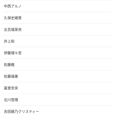
中西アルノ
久保史緒里
五百城茉央
井上和
伊藤理々杏
佐藤楓
佐藤璃果
冨里奈央
北川悠理
吉田綾乃クリスティー