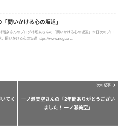
の「問いかける心の坂道」
日の林瑠奈さんのブログ林瑠奈さんの「問いかける心の坂道」本日次のブロ
かける心の坂道https://www.nogiza ...
次の記事
づいてく
一ノ瀬美空さんの「2年間ありがとうござい
ました！ 一ノ瀬美空」