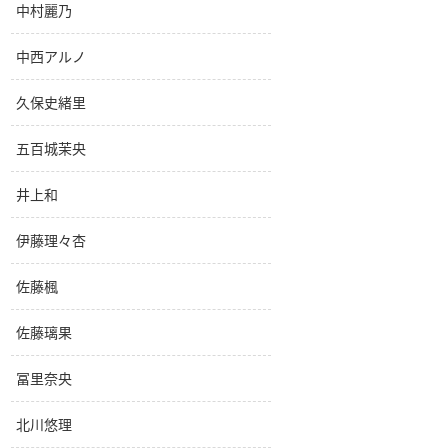
中村麗乃
中西アルノ
久保史緒里
五百城茉央
井上和
伊藤理々杏
佐藤楓
佐藤璃果
冨里奈央
北川悠理