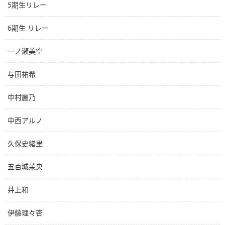
5期生リレー
6期生 リレー
一ノ瀬美空
与田祐希
中村麗乃
中西アルノ
久保史緒里
五百城茉央
井上和
伊藤理々杏