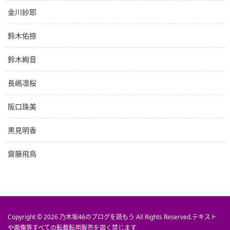
金川紗耶
鈴木佑捺
鈴木絢音
長嶋凛桜
阪口珠美
黒見明香
齋藤飛鳥
Copyright © 2026
乃木坂46のブログを読もう
All Rights Reserved.
テキスト
や画像等すべての転載転用販売を固く禁じます