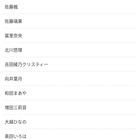
佐藤楓
佐藤璃果
冨里奈央
北川悠理
吉田綾乃クリスティー
向井葉月
和田まあや
増田三莉音
大越ひなの
奥田いろは