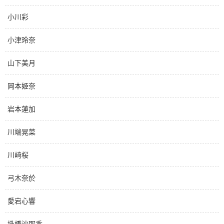
小川彩
小津玲奈
山下美月
岡本姫奈
岩本蓮加
川端晃菜
川﨑桜
弓木奈於
愛宕心響
掛橋沙耶香