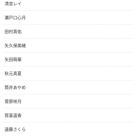
清宮レイ
瀬戸口心月
田村真佑
矢久保美緒
矢田萌華
秋元真夏
筒井あやめ
菅原咲月
賀喜遥香
遠藤さくら