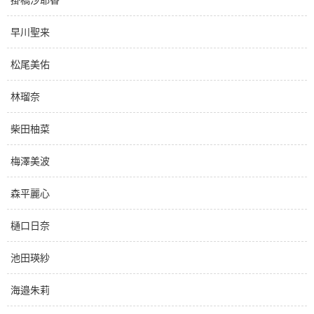
早川聖来
松尾美佑
林瑠奈
柴田柚菜
梅澤美波
森平麗心
樋口日奈
池田瑛紗
海邉朱莉