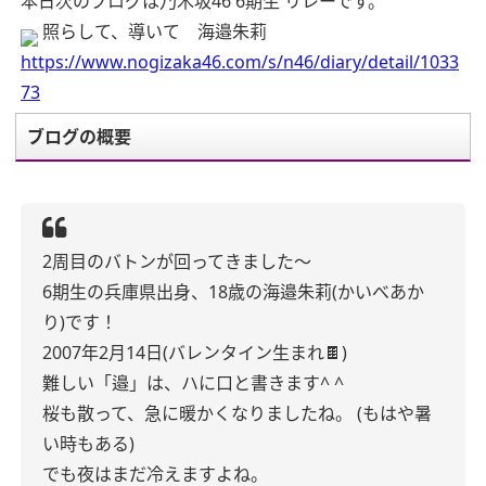
本日次のブログは乃木坂46 6期生 リレーです。
照らして、導いて 海邉朱莉
https://www.nogizaka46.com/s/n46/diary/detail/1033
73
ブログの概要
2周目のバトンが回ってきました〜
6期生の兵庫県出身、18歳の海邉朱莉(かいべあか
り)です！
2007年2月14日(バレンタイン生まれ🍫)
難しい「邉」は、ハに口と書きます^ ^
桜も散って、急に暖かくなりましたね。
(もはや暑
い時もある)
でも夜はまだ冷えますよね。