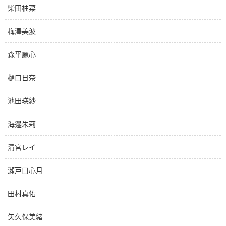
柴田柚菜
梅澤美波
森平麗心
樋口日奈
池田瑛紗
海邉朱莉
清宮レイ
瀬戸口心月
田村真佑
矢久保美緒