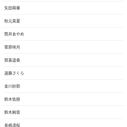
矢田萌華
秋元真夏
筒井あやめ
菅原咲月
賀喜遥香
遠藤さくら
金川紗耶
鈴木佑捺
鈴木絢音
長嶋凛桜