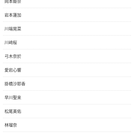
岡本姫奈
岩本蓮加
川端晃菜
川﨑桜
弓木奈於
愛宕心響
掛橋沙耶香
早川聖来
松尾美佑
林瑠奈