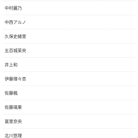
中村麗乃
中西アルノ
久保史緒里
五百城茉央
井上和
伊藤理々杏
佐藤楓
佐藤璃果
冨里奈央
北川悠理