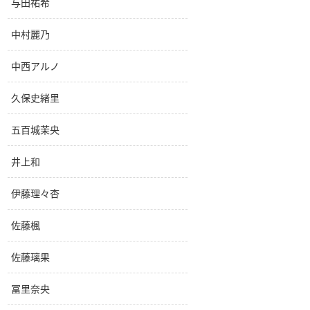
与田祐希
中村麗乃
中西アルノ
久保史緒里
五百城茉央
井上和
伊藤理々杏
佐藤楓
佐藤璃果
冨里奈央