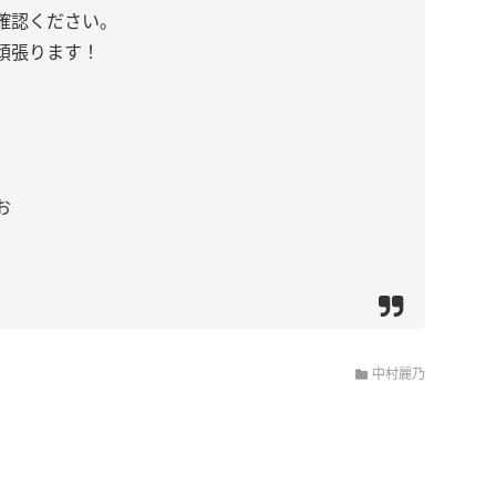
確認ください。
頑張ります！
お
中村麗乃