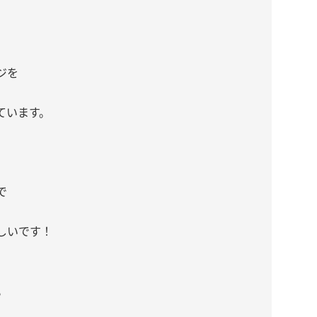
ジを
ています。
で
しいです！
。