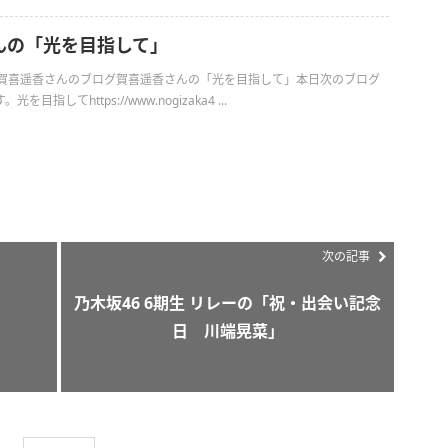
んの「光を目指して」
日の賀喜遥香さんのブログ賀喜遥香さんの「光を目指して」本日次のブログ
目指してhttps://www.nogizaka4 ...
次の記事
乃木坂46 6期生 リレーの「祝・出会い記念
日 川端晃菜」