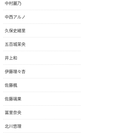
中村麗乃
中西アルノ
久保史緒里
五百城茉央
井上和
伊藤理々杏
佐藤楓
佐藤璃果
冨里奈央
北川悠理