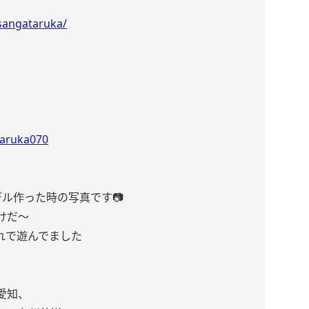
usangataruka/
karuka070
ル作った時の写真です📷
けだ〜
れで遊んでました
愛知、