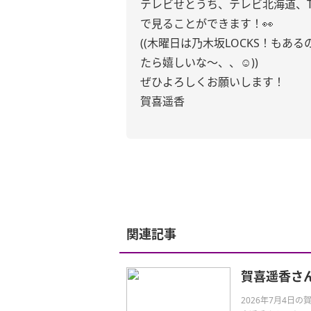
テレビせとうち、テレビ北海道、T
で見ることができます！👀
((木曜日は乃木坂LOCKS！も
たら嬉しいな〜、、☺️))
ぜひよろしくお願いします！
賀喜遥香
関連記事
賀喜遥香さ
2026年7月4