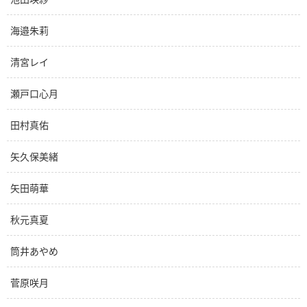
海邉朱莉
清宮レイ
瀬戸口心月
田村真佑
矢久保美緒
矢田萌華
秋元真夏
筒井あやめ
菅原咲月