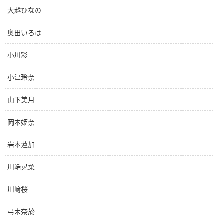
大越ひなの
奥田いろは
小川彩
小津玲奈
山下美月
岡本姫奈
岩本蓮加
川端晃菜
川﨑桜
弓木奈於