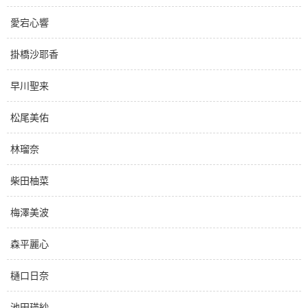
愛宕心響
掛橋沙耶香
早川聖来
松尾美佑
林瑠奈
柴田柚菜
梅澤美波
森平麗心
樋口日奈
池田瑛紗