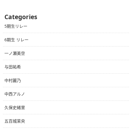
Categories
5期生リレー
6期生 リレー
一ノ瀬美空
与田祐希
中村麗乃
中西アルノ
久保史緒里
五百城茉央