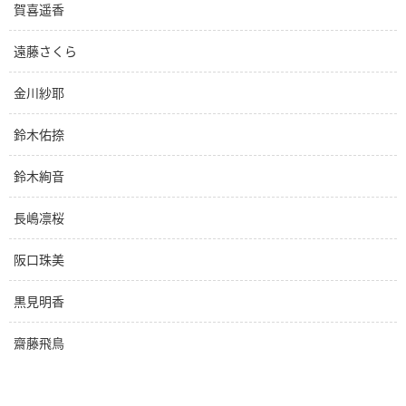
賀喜遥香
遠藤さくら
金川紗耶
鈴木佑捺
鈴木絢音
長嶋凛桜
阪口珠美
黒見明香
齋藤飛鳥