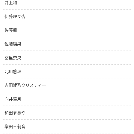
井上和
伊藤理々杏
佐藤楓
佐藤璃果
冨里奈央
北川悠理
吉田綾乃クリスティー
向井葉月
和田まあや
増田三莉音